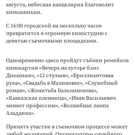
Интересное чтиво
августа, небесная канцелярия благоволит
Клиника года
киношникам.
Бренд года
С 16:00 городской на несколько часов
Работодатель года
превратится в огромную киностудию с
девятью съемочными площадками.
Одновременно здесь пройдут съёмки ремейков
кинокартин «Вечера на хуторе близ
Диканьки», «12 стульев», «Бриллиантовая
рука», «Свадьба в Малиновке», «Служебный
роман», «Женитьба Бальзаминова»,
«Кавказская пленница», «Иван Васильевич
меняет профессию», «Волшебная лампа
Аладдина».
Принять участие в съемочном процессе может
любой желающий. Организаторы семейного