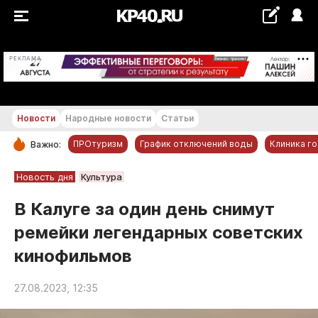
+21...+22 °С
РЕКЛАМА
Новости
Народные новости
Статьи
ПРОтуризм
График отключений воды
Клиника г
Важно:
РУБРИКИ
Новость дня
Культура
Обнинск
В Калуге за один день снимут
Новости компаний
ремейки легендарных советских
Статьи
кинофильмов
Народные новости
Авто и транспорт
27.08.2023, 12:35
Благоустройство