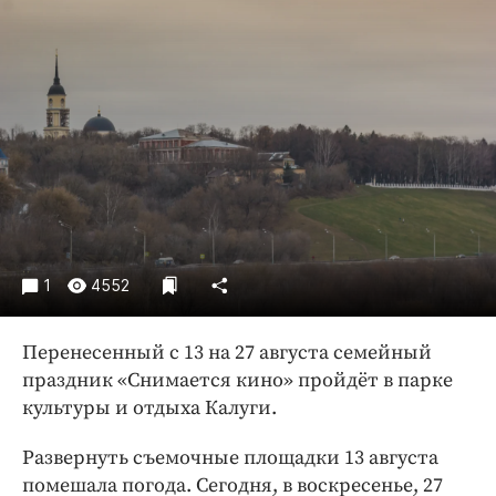
Криминал
Культура
Недвижимость и ЖКХ
Образование
Общество
Погода
Праздники
Происшествия
Спорт
1
4552
Экономика и бизнес
Перенесенный с 13 на 27 августа семейный
ПРОЕКТЫ
праздник «Снимается кино» пройдёт в парке
Блоги
культуры и отдыха Калуги.
Издания
Развернуть съемочные площадки 13 августа
Медиаперсона
помешала погода. Сегодня, в воскресенье, 27