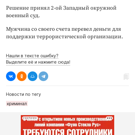
Интересное чтиво
Решение принял 2-ой Западный окружной
Клиника года
военный суд.
Бренд года
Работодатель года
Мужчина со своего счета перевел деньги для
поддержки террористической организации.
Нашли в тексте ошибку?
Выделите её и нажмите сюда!
Новости по тегу
криминал
РЕКЛАМА