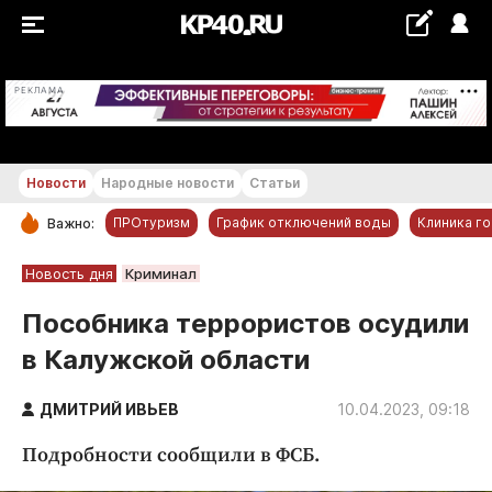
+18...+19 °С
РЕКЛАМА
Новости
Народные новости
Статьи
ПРОтуризм
График отключений воды
Клиника г
Важно:
РУБРИКИ
Новость дня
Криминал
Обнинск
Пособника террористов осудили
Новости компаний
в Калужской области
Статьи
Народные новости
ДМИТРИЙ ИВЬЕВ
10.04.2023, 09:18
Авто и транспорт
Подробности сообщили в ФСБ.
Благоустройство