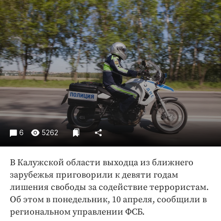
Криминал
Культура
Недвижимость и ЖКХ
Образование
Общество
Погода
Праздники
Происшествия
Спорт
6
5262
Экономика и бизнес
ПРОЕКТЫ
В Калужской области выходца из ближнего
зарубежья приговорили к девяти годам
Блоги
лишения свободы за содействие террористам.
Издания
Об этом в понедельник, 10 апреля, сообщили в
Медиаперсона
региональном управлении ФСБ.