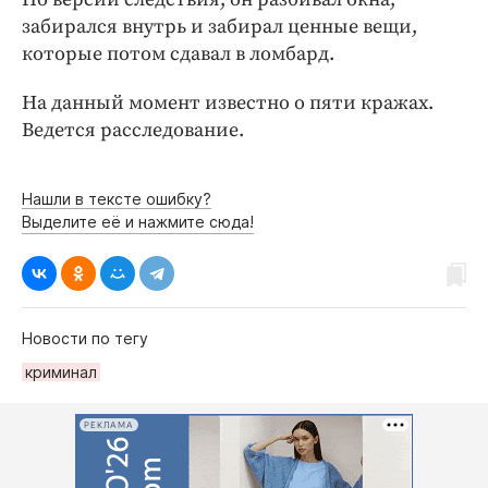
Интересное чтиво
забирался внутрь и забирал ценные вещи,
Клиника года
которые потом сдавал в ломбард.
Бренд года
На данный момент известно о пяти кражах.
Работодатель года
Ведется расследование.
Нашли в тексте ошибку?
Выделите её и нажмите сюда!
Новости по тегу
криминал
РЕКЛАМА