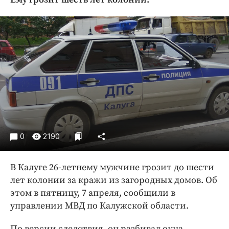
Криминал
Культура
Недвижимость и ЖКХ
Образование
Общество
Погода
Праздники
Происшествия
Спорт
0
2190
Экономика и бизнес
ПРОЕКТЫ
В Калуге 26-летнему мужчине грозит до шести
лет колонии за кражи из загородных домов. Об
Блоги
этом в пятницу, 7 апреля, сообщили в
Издания
управлении МВД по Калужской области.
Медиаперсона
По версии следствия, он разбивал окна,