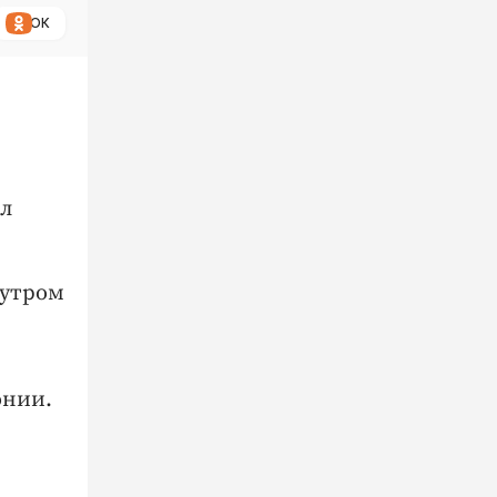
ОК
ыл
 утром
онии.