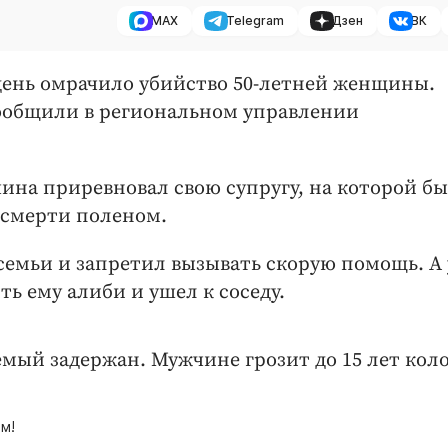
MAX
Telegram
Дзен
ВК
ень омрачило убийство 50-летней женщины.
сообщили в региональном управлении
ина приревновал свою супругу, на которой б
о смерти поленом.
семьи и запретил вызывать скорую помощь. А
ть ему алиби и ушел к соседу.
емый задержан. Мужчине грозит до 15 лет кол
м!