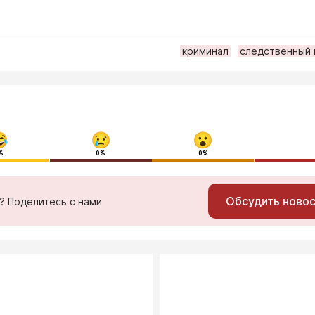
криминал
следственный 
%
0%
0%
Обсудить ново
ь? Поделитесь с нами