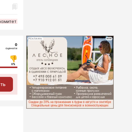
комитет
РЕКЛАМА
0
оценили
0%
сть