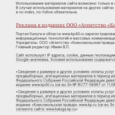
Использование материалов сайта возможно только в 
В случае использования материалов на других сайтах
в no-index, no-follow обязательна.
Реклама в изданиях ООО «Агентство «Ко
Портал Калуги и области www.kp40.ru зарегистрирова
информационных технологий и массовых коммуникаций
Учредитель: ООО «Агентство «Комсомольская правда 
Главный редактор: Ивкин В.П.
Сайт использует IP адреса, cookie, данные геолокации
Google-анатилика. Условия использования содержатс
«
Сведения о размере и других условиях оплаты услу
предвыборных, агитационных материалов в период и
Федерального Собрания Российской Федерации девято
издание www.kp40.ru (св-во Эл № ФС77-58967 от 11.08
«
Сведения о размере и других условиях оплаты услу
предвыборных, агитационных материалов в период и
Федерального Собрания Российской Федерации девято
издание «Комсомольская правда» www.kp.ru (св-во Эл
сегменте сайта: www.kaluga.kp.ru
»