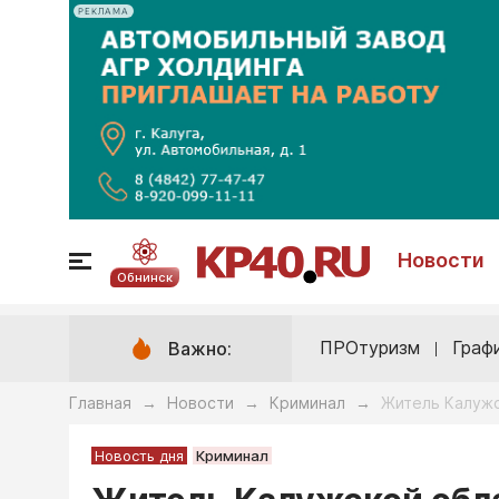
РЕКЛАМА
Новости
Обнинск
ПРОтуризм
Граф
Важно:
Главная
Новости
Криминал
Житель Калужс
→
→
→
Новость дня
Криминал