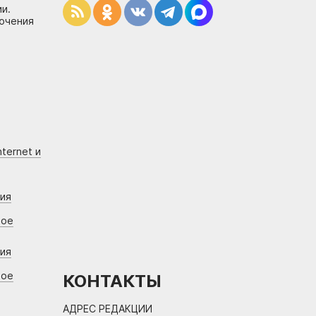
и.
лючения
ternet и
ния
вое
ния
вое
КОНТАКТЫ
АДРЕС РЕДАКЦИИ