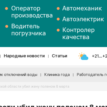
Народные новости
Статьи
+21...+
ик отключений воды
Клиника года
Работодатель г
кой области убил жену поленом 8 марта