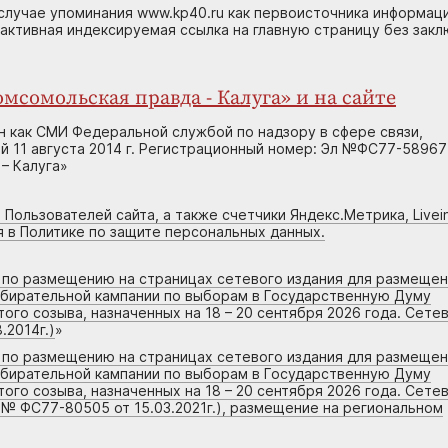
случае упоминания www.kp40.ru как первоисточника информаци
 активная индексируемая ссылка на главную страницу без зак
мсомольская правда - Калуга» и на сайте
н как СМИ Федеральной службой по надзору в сфере связи,
 11 августа 2014 г. Регистрационный номер: Эл №ФС77-58967
– Калуга»
 Пользователей сайта, а также счетчики Яндекс.Метрика, Livein
я в Политике по защите персональных данных.
г по размещению на страницах сетевого издания для размеще
збирательной кампании по выборам в Государственную Думу
го созыва, назначенных на 18 – 20 сентября 2026 года. Сете
.2014г.)
»
г по размещению на страницах сетевого издания для размеще
збирательной кампании по выборам в Государственную Думу
го созыва, назначенных на 18 – 20 сентября 2026 года. Сете
 № ФС77-80505 от 15.03.2021г.), размещение на региональном