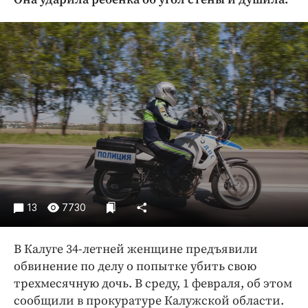
Криминал
Культура
Недвижимость и ЖКХ
Образование
Общество
Погода
Праздники
Происшествия
Спорт
Экономика и бизнес
13
7730
ПРОЕКТЫ
В Калуге 34-летней женщине предъявили
Блоги
обвинение по делу о попытке убить свою
Издания
трехмесячную дочь. В среду, 1 февраля, об этом
Медиаперсона
сообщили в прокуратуре Калужской области.