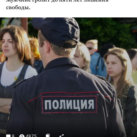
Криминал
свободы.
Культура
Недвижимость и ЖКХ
Образование
Общество
Погода
Праздники
Происшествия
Спорт
Экономика и бизнес
ПРОЕКТЫ
Блоги
Издания
Медиаперсона
8
4875