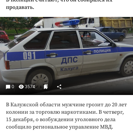
Криминал
продавать.
Культура
Недвижимость и ЖКХ
Образование
Общество
Погода
Праздники
Происшествия
Спорт
Экономика и бизнес
0
3574
ПРОЕКТЫ
В Калужской области мужчине грозит до 20 лет
Блоги
колонии за торговлю наркотиками. В четверг,
Издания
15 декабря, о возбуждении уголовного дела
Медиаперсона
сообщило региональное управление МВД.