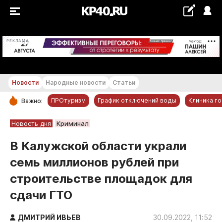
+29...+30 °С
РЕКЛАМА
Новости
Народные новости
Статьи
ПРОтуризм
График отключений воды
Клиника г
Важно:
РУБРИКИ
Новость дня
Криминал
Обнинск
В Калужской области украли
Новости компаний
семь миллионов рублей при
Статьи
строительстве площадок для
Народные новости
сдачи ГТО
Авто и транспорт
Благоустройство
ДМИТРИЙ ИВЬЕВ
30.09.2022, 11:52