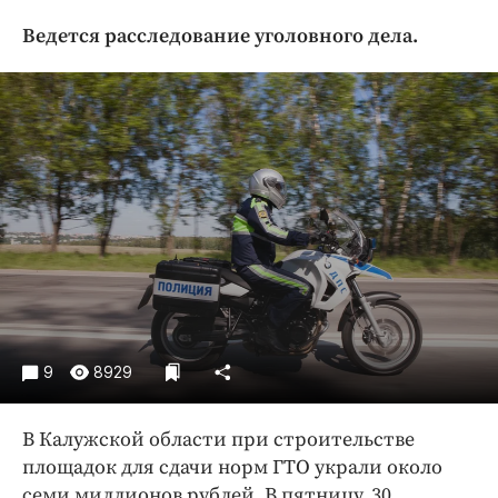
Криминал
Ведется расследование уголовного дела.
Культура
Недвижимость и ЖКХ
Образование
Общество
Погода
Праздники
Происшествия
Спорт
Экономика и бизнес
ПРОЕКТЫ
9
8929
Блоги
Издания
В Калужской области при строительстве
площадок для сдачи норм ГТО украли около
Медиаперсона
семи миллионов рублей. В пятницу, 30