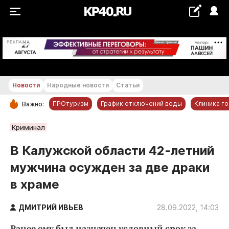
+29...+30 °С
РЕКЛАМА
Новости
Народные новости
Статьи
ПРОтуризм
График отключений воды
Клиника г
Важно:
РУБРИКИ
Криминал
Обнинск
В Калужской области 42-летний
Новости компаний
мужчина осужден за две драки
Статьи
в храме
Народные новости
Авто и транспорт
ДМИТРИЙ ИВЬЕВ
28.09.2022, 14:03
Благоустройство
Ранее ему был назначен условный срок за