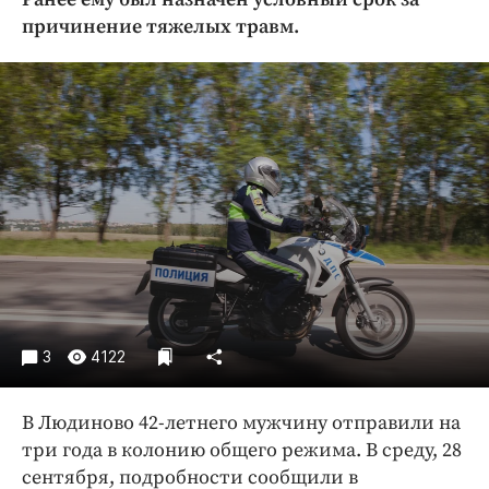
Криминал
причинение тяжелых травм.
Культура
Недвижимость и ЖКХ
Образование
Общество
Погода
Праздники
Происшествия
Спорт
Экономика и бизнес
ПРОЕКТЫ
3
4122
Блоги
В Людиново 42-летнего мужчину отправили на
Издания
три года в колонию общего режима. В среду, 28
Медиаперсона
сентября, подробности сообщили в