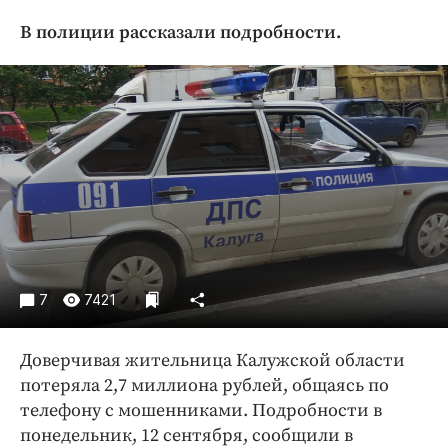
Криминал
В полиции рассказали подробности.
Культура
Недвижимость и ЖКХ
Образование
Общество
Погода
Праздники
Происшествия
Спорт
Экономика и бизнес
7
7421
ПРОЕКТЫ
Доверчивая жительница Калужской области
Блоги
потеряла 2,7 миллиона рублей, общаясь по
Издания
телефону с мошенниками. Подробности в
Медиаперсона
понедельник, 12 сентября, сообщили в