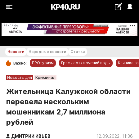
+16...+17 °С
РЕКЛАМА
Новости
Народные новости
Статьи
ПРОтуризм
График отключений воды
Клиника г
Важно:
РУБРИКИ
Новость дня
Криминал
Обнинск
Жительница Калужской области
Новости компаний
перевела нескольким
Статьи
мошенникам 2,7 миллиона
Народные новости
рублей
Авто и транспорт
Благоустройство
ДМИТРИЙ ИВЬЕВ
12.09.2022, 11:36