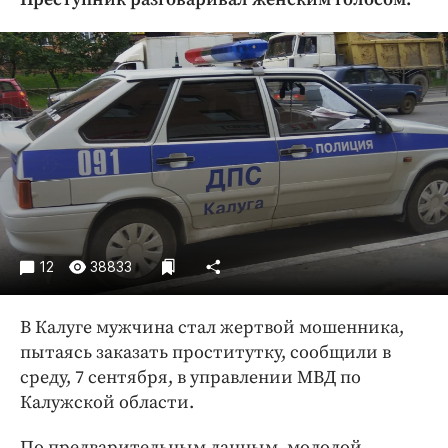
Криминал
Культура
Недвижимость и ЖКХ
Образование
Общество
Погода
Праздники
Происшествия
Спорт
12
38833
Экономика и бизнес
ПРОЕКТЫ
В Калуге мужчина стал жертвой мошенника,
пытаясь заказать проститутку, сообщили в
Блоги
среду, 7 сентября, в управлении МВД по
Издания
Калужской области.
Медиаперсона
По предварительным данным, молодой