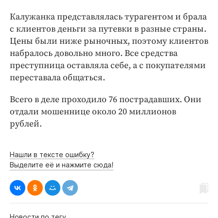
Интересное чтиво
Калужанка представлялась турагентом и брала
Клиника года
с клиентов деньги за путевки в разные страны.
Бренд года
Цены были ниже рыночных, поэтому клиентов
Работодатель года
набралось довольно много. Все средства
преступница оставляла себе, а с покупателями
переставала общаться.
Всего в деле проходило 76 пострадавших. Они
отдали мошеннице около 20 миллионов
рублей.
Нашли в тексте ошибку?
Выделите её и нажмите сюда!
Новости по тегу