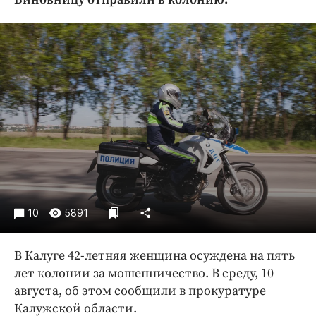
Криминал
Культура
Недвижимость и ЖКХ
Образование
Общество
Погода
Праздники
Происшествия
Спорт
Экономика и бизнес
10
5891
ПРОЕКТЫ
В Калуге 42-летняя женщина осуждена на пять
Блоги
лет колонии за мошенничество. В среду, 10
Издания
августа, об этом сообщили в прокуратуре
Медиаперсона
Калужской области.