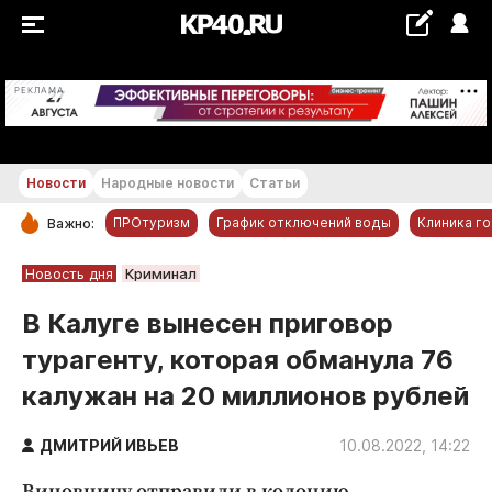
+23...+24 °С
РЕКЛАМА
Новости
Народные новости
Статьи
ПРОтуризм
График отключений воды
Клиника г
Важно:
РУБРИКИ
Новость дня
Криминал
Обнинск
В Калуге вынесен приговор
Новости компаний
турагенту, которая обманула 76
Статьи
калужан на 20 миллионов рублей
Народные новости
Авто и транспорт
ДМИТРИЙ ИВЬЕВ
10.08.2022, 14:22
Благоустройство
Виновницу отправили в колонию.