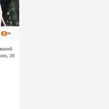
ОК
евший
ик, 20