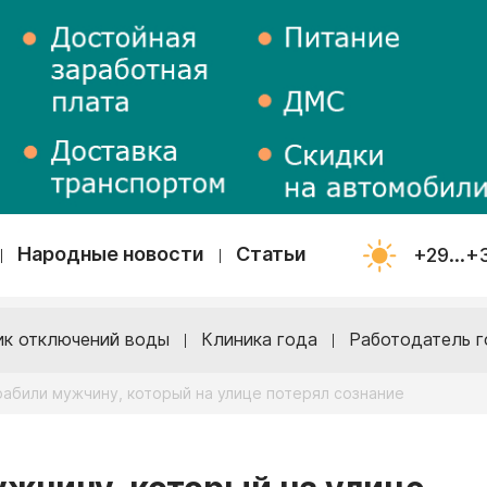
Народные новости
Статьи
+29...+
ик отключений воды
Клиника года
Работодатель г
рабили мужчину, который на улице потерял сознание