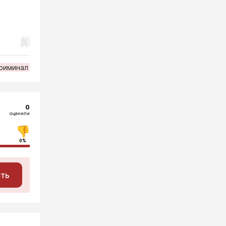
риминал
0
оценили
0%
сть