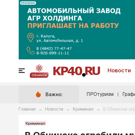
РЕКЛАМА
Новости
Обнинск
ПРОтуризм
Граф
Важно:
Главная
Новости
Криминал
В Обнинске ог
→
→
→
Криминал