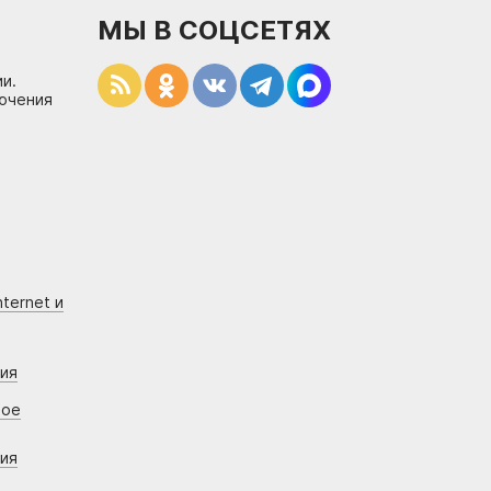
МЫ В СОЦСЕТЯХ
и.
лючения
ternet и
ния
вое
ния