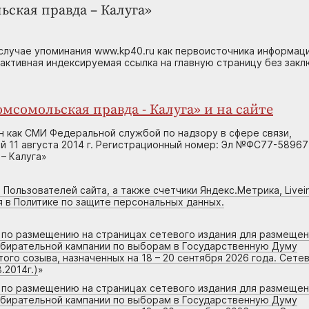
ьская правда – Калуга»
случае упоминания www.kp40.ru как первоисточника информаци
 активная индексируемая ссылка на главную страницу без зак
мсомольская правда - Калуга» и на сайте
н как СМИ Федеральной службой по надзору в сфере связи,
 11 августа 2014 г. Регистрационный номер: Эл №ФС77-58967
– Калуга»
 Пользователей сайта, а также счетчики Яндекс.Метрика, Livein
я в Политике по защите персональных данных.
г по размещению на страницах сетевого издания для размеще
збирательной кампании по выборам в Государственную Думу
го созыва, назначенных на 18 – 20 сентября 2026 года. Сете
.2014г.)
»
г по размещению на страницах сетевого издания для размеще
збирательной кампании по выборам в Государственную Думу