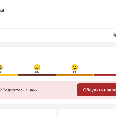
м!
к
%
0%
0%
Обсудить ново
ь? Поделитесь с нами