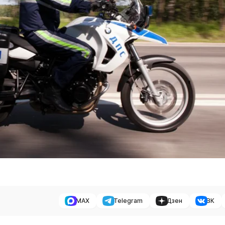
MAX
Telegram
Дзен
ВК