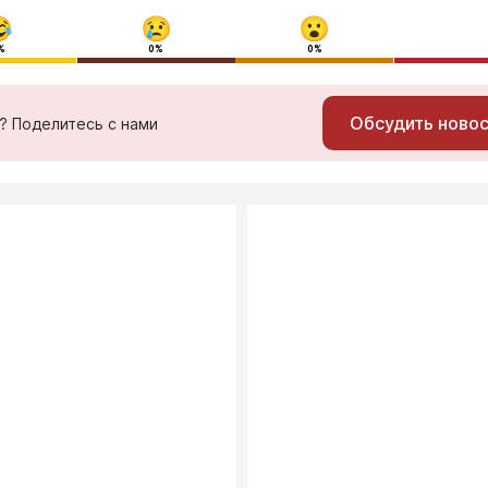
%
0%
0%
Обсудить ново
ь? Поделитесь с нами