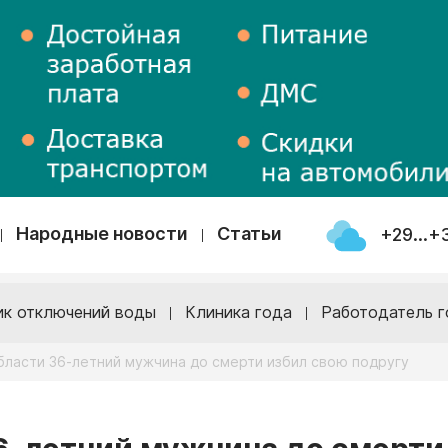
Народные новости
Статьи
+29...+
ик отключений воды
Клиника года
Работодатель г
бласти 36-летний мужчина до смерти избил свою подругу