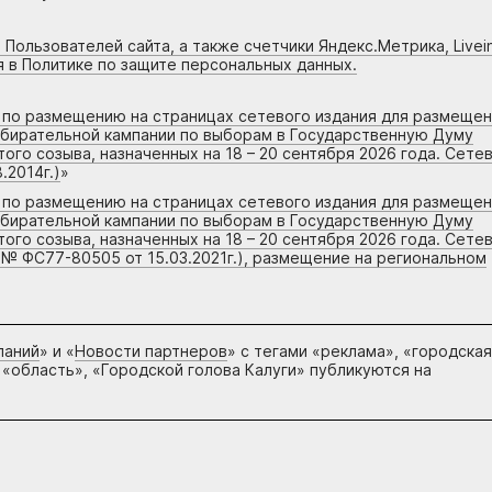
 Пользователей сайта, а также счетчики Яндекс.Метрика, Livein
я в Политике по защите персональных данных.
г по размещению на страницах сетевого издания для размеще
збирательной кампании по выборам в Государственную Думу
го созыва, назначенных на 18 – 20 сентября 2026 года. Сете
.2014г.)
»
г по размещению на страницах сетевого издания для размеще
збирательной кампании по выборам в Государственную Думу
го созыва, назначенных на 18 – 20 сентября 2026 года. Сете
 № ФС77-80505 от 15.03.2021г.), размещение на региональном
паний
» и «
Новости партнеров
» с тегами «реклама», «городская
 «область», «Городской голова Калуги» публикуются на