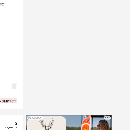
юю
комитет
РЕКЛАМА
0
оценили