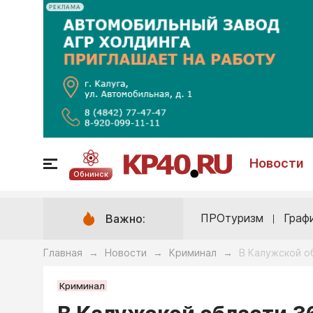
РЕКЛАМА
Новости
Обнинск
ПРОтуризм
Граф
Важно:
Главная
Новости
Криминал
В Калужской о
→
→
→
Криминал