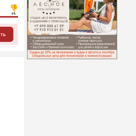
0%
сть