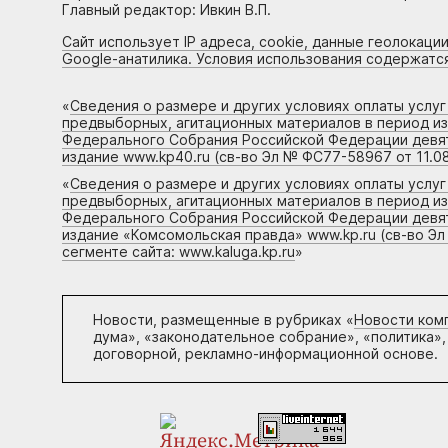
Главный редактор: Ивкин В.П.
Сайт использует IP адреса, cookie, данные геолокации
Google-анатилика. Условия использования содержатс
«
Сведения о размере и других условиях оплаты услу
предвыборных, агитационных материалов в период и
Федерального Собрания Российской Федерации девято
издание www.kp40.ru (св-во Эл № ФС77-58967 от 11.08
«
Сведения о размере и других условиях оплаты услу
предвыборных, агитационных материалов в период и
Федерального Собрания Российской Федерации девято
издание «Комсомольская правда» www.kp.ru (св-во Эл
сегменте сайта: www.kaluga.kp.ru
»
Новости, размещенные в рубриках «
Новости ком
дума», «законодательное собрание», «политика»,
договорной, рекламно-информационной основе.