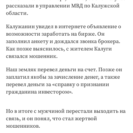
Интересное чтиво
рассказали в управлении МВД по Калужской
Клиника года
области.
Бренд года
Калужанин увидел в интернете объявление о
Работодатель года
возможности заработать на бирже. Он
заполнил анкету и дождался звонка брокера.
Как позже выяснилось, с жителем Калуги
связался мошенник.
Наш земляк перевел деньги на счет. Позже он
заплатил якобы за зачисление денег, а также
перевел деньги за «справку о признании
гражданина инвестором».
Но в итоге с мужчиной перестали выходить на
связь, и он понял, что стал жертвой
мошенников.