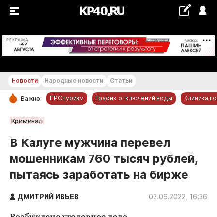
+20...+21 °С
РЕКЛАМА
Новости
Народные новости
Статьи
ПРОтуризм
График отключений воды
Клиника г
Важно:
РУБРИКИ
Криминал
Обнинск
В Калуге мужчина перевел
Новости компаний
мошенникам 760 тысяч рублей,
Статьи
пытаясь заработать на бирже
Народные новости
Авто и транспорт
ДМИТРИЙ ИВЬЕВ
02.06.2022, 16:36
Благоустройство
Возбуждено уголовное дело.