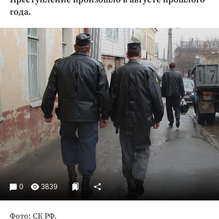
Криминал
года.
Культура
Недвижимость и ЖКХ
Образование
Общество
Погода
Праздники
Происшествия
Спорт
Экономика и бизнес
ПРОЕКТЫ
Блоги
0
3839
Издания
Медиаперсона
Фото: СК РФ.