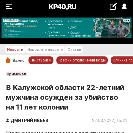
РЕКЛАМА
+28...+29 °С
Новости
Народные новости
Статьи
ПРОтуризм
График отключений воды
Клиника г
Важно:
РУБРИКИ
Криминал
Обнинск
В Калужской области 22-летний
Новости компаний
мужчина осужден за убийство
Статьи
на 11 лет колонии
Народные новости
Авто и транспорт
ДМИТРИЙ ИВЬЕВ
22.03.2022, 15:41
Благоустройство
Преступление произошло в августе прошлого