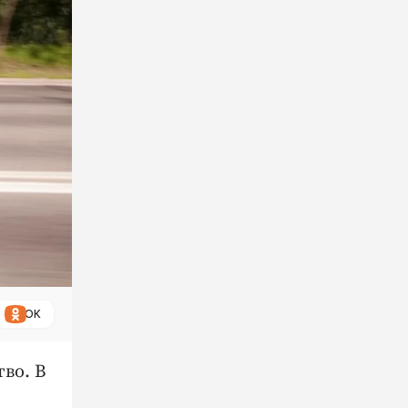
ОК
во. В