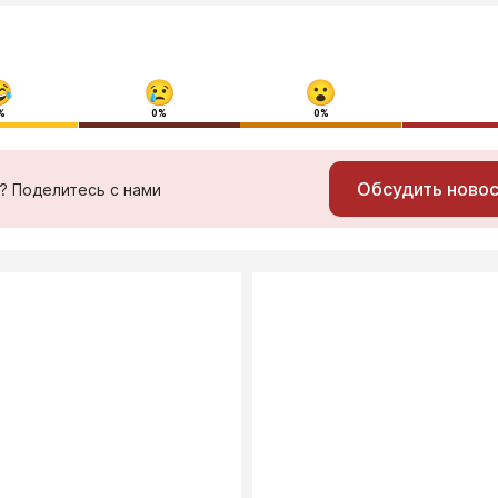
%
0%
0%
Обсудить ново
ь? Поделитесь с нами