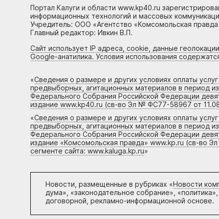
Портал Калуги и области www.kp40.ru зарегистрирова
информационных технологий и массовых коммуникаций
Учредитель: ООО «Агентство «Комсомольская правда 
Главный редактор: Ивкин В.П.
Сайт использует IP адреса, cookie, данные геолокации
Google-анатилика. Условия использования содержатс
«
Сведения о размере и других условиях оплаты услу
предвыборных, агитационных материалов в период и
Федерального Собрания Российской Федерации девято
издание www.kp40.ru (св-во Эл № ФС77-58967 от 11.08
«
Сведения о размере и других условиях оплаты услу
предвыборных, агитационных материалов в период и
Федерального Собрания Российской Федерации девято
издание «Комсомольская правда» www.kp.ru (св-во Эл
сегменте сайта: www.kaluga.kp.ru
»
Новости, размещенные в рубриках «
Новости ком
дума», «законодательное собрание», «политика»,
договорной, рекламно-информационной основе.