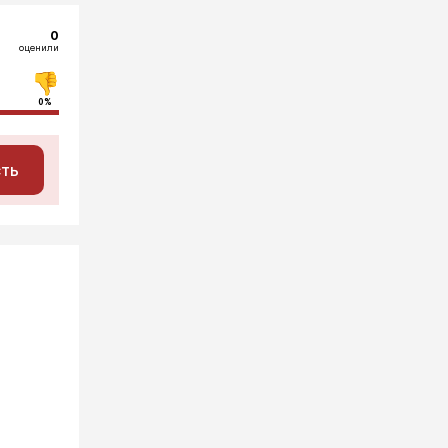
0
оценили
0%
сть