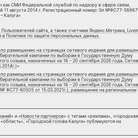
н как СМИ Федеральной службой по надзору в сфере связи,
 11 августа 2014 г. Регистрационный номер: Эл №ФС77-58967
– Калуга»
 Пользователей сайта, а также счетчики Яндекс.Метрика, Livein
я в Политике по защите персональных данных.
г по размещению на страницах сетевого издания для размеще
збирательной кампании по выборам в Государственную Думу
го созыва, назначенных на 18 – 20 сентября 2026 года. Сете
.2014г.)
»
г по размещению на страницах сетевого издания для размеще
збирательной кампании по выборам в Государственную Думу
го созыва, назначенных на 18 – 20 сентября 2026 года. Сете
 № ФС77-80505 от 15.03.2021г.), размещение на региональном
паний
» и «
Новости партнеров
» с тегами «реклама», «городская
 «область», «Городской голова Калуги» публикуются на