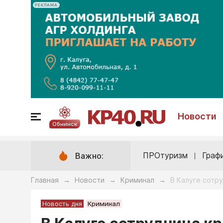
РЕКЛАМА
Новости
Обнинск
ПРОтуризм
Граф
Важно:
Главная
Новости
Криминал
В Калуге сотр
→
→
→
Новость дня
Криминал