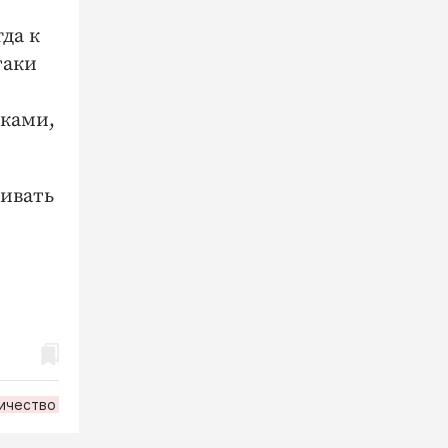
да к
таки
иками,
ривать
ичество