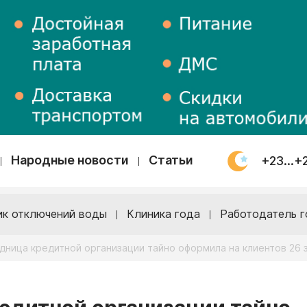
Народные новости
Статьи
+23...+
ик отключений воды
Клиника года
Работодатель г
удница кредитной организации тайно оформила на клиентов 26 