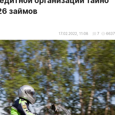
редитной организации тайно
26 займов
17.02.2022, 11:08
7
6637