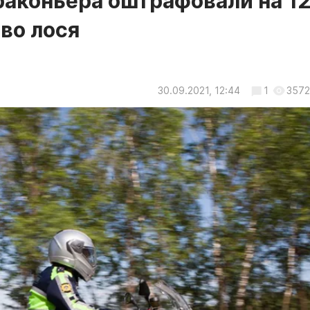
раконьера оштрафовали на 1
во лося
30.09.2021, 12:44
1
3572