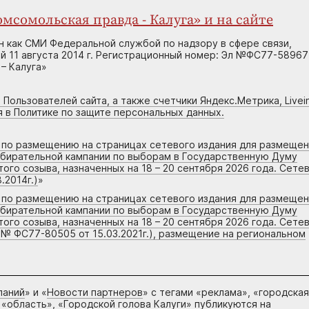
мсомольская правда - Калуга» и на сайте
н как СМИ Федеральной службой по надзору в сфере связи,
 11 августа 2014 г. Регистрационный номер: Эл №ФС77-58967
– Калуга»
 Пользователей сайта, а также счетчики Яндекс.Метрика, Livein
я в Политике по защите персональных данных.
г по размещению на страницах сетевого издания для размеще
збирательной кампании по выборам в Государственную Думу
го созыва, назначенных на 18 – 20 сентября 2026 года. Сете
.2014г.)
»
г по размещению на страницах сетевого издания для размеще
збирательной кампании по выборам в Государственную Думу
го созыва, назначенных на 18 – 20 сентября 2026 года. Сете
 № ФС77-80505 от 15.03.2021г.), размещение на региональном
паний
» и «
Новости партнеров
» с тегами «реклама», «городская
 «область», «Городской голова Калуги» публикуются на