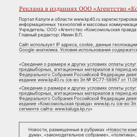
Реклама в изданиях ООО «Агентство «Ко
Портал Калуги и области www.kp40.ru зарегистрирова
информационных технологий и массовых коммуникаций
Учредитель: ООО «Агентство «Комсомольская правда 
Главный редактор: Ивкин В.П.
Сайт использует IP адреса, cookie, данные геолокации
Google-анатилика. Условия использования содержатс
«
Сведения о размере и других условиях оплаты услу
предвыборных, агитационных материалов в период и
Федерального Собрания Российской Федерации девято
издание www.kp40.ru (св-во Эл № ФС77-58967 от 11.08
«
Сведения о размере и других условиях оплаты услу
предвыборных, агитационных материалов в период и
Федерального Собрания Российской Федерации девято
издание «Комсомольская правда» www.kp.ru (св-во Эл
сегменте сайта: www.kaluga.kp.ru
»
Новости, размещенные в рубриках «
Новости ком
дума», «законодательное собрание», «политика»,