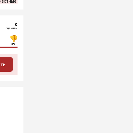
ивотные
0
оценили
0%
сть