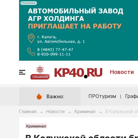
РЕКЛАМА
Новости
Обнинск
ПРОтуризм
Граф
Важно:
Главная
Новости
Криминал
В Калужской о
→
→
→
Криминал