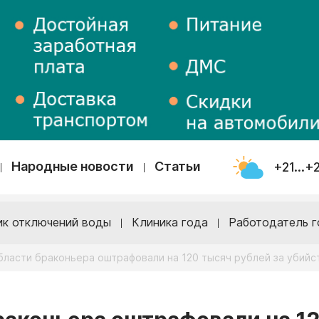
Народные новости
Статьи
+21...+
ик отключений воды
Клиника года
Работодатель г
бласти браконьера оштрафовали на 120 тысяч рублей за убийс