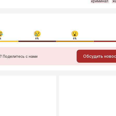
криминал
ж
%
0%
0%
Обсудить ново
ь? Поделитесь с нами