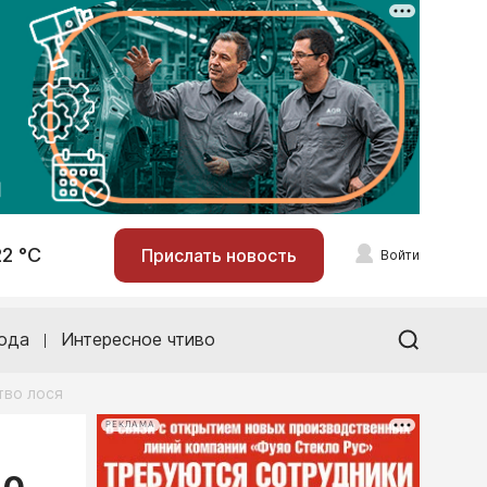
22 °С
Прислать новость
Войти
ода
Интересное чтиво
тво лося
РЕКЛАМА