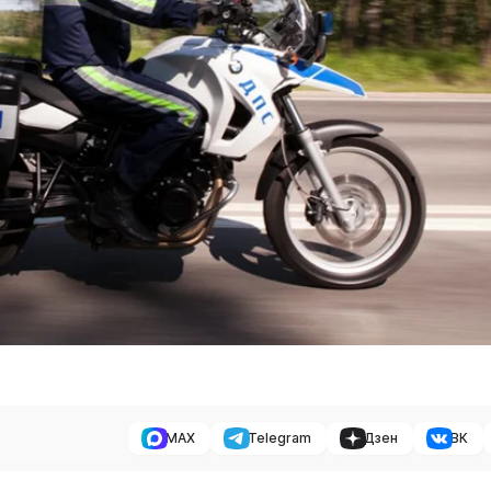
MAX
Telegram
Дзен
ВК