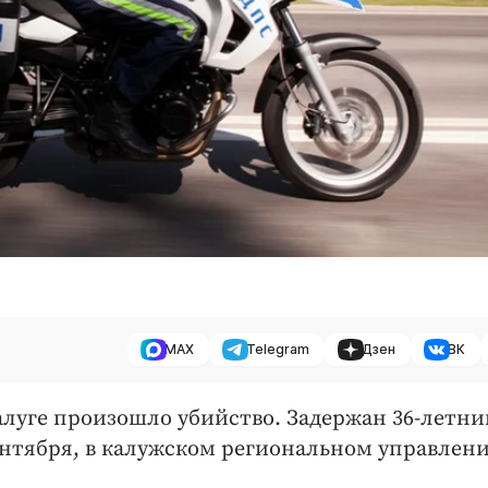
MAX
Telegram
Дзен
ВК
луге произошло убийство. Задержан 36-летни
ентября, в калужском региональном управлен