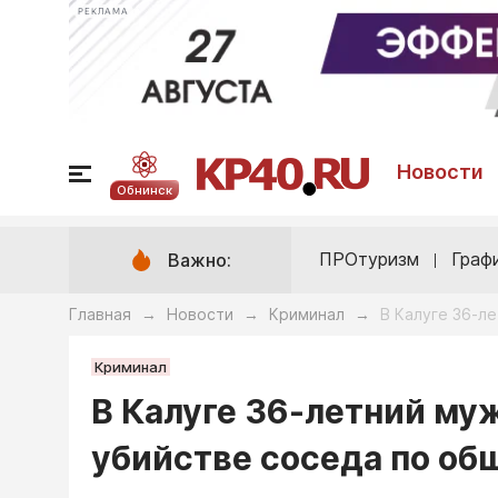
РЕКЛАМА
Новости
Обнинск
ПРОтуризм
Граф
Важно:
Главная
Новости
Криминал
В Калуге 36-л
→
→
→
Криминал
В Калуге 36-летний му
убийстве соседа по о