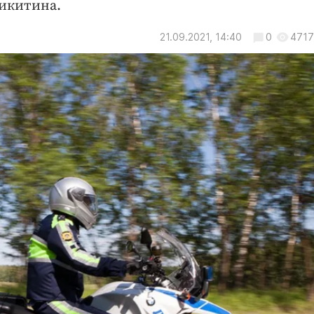
икитина.
21.09.2021, 14:40
0
4717