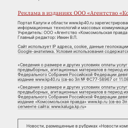
Реклама в изданиях ООО «Агентство «Ко
Портал Калуги и области www.kp40.ru зарегистрирова
информационных технологий и массовых коммуникаций
Учредитель: ООО «Агентство «Комсомольская правда 
Главный редактор: Ивкин В.П.
Сайт использует IP адреса, cookie, данные геолокации
Google-анатилика. Условия использования содержатс
«
Сведения о размере и других условиях оплаты услу
предвыборных, агитационных материалов в период и
Федерального Собрания Российской Федерации девято
издание www.kp40.ru (св-во Эл № ФС77-58967 от 11.08
«
Сведения о размере и других условиях оплаты услу
предвыборных, агитационных материалов в период и
Федерального Собрания Российской Федерации девято
издание «Комсомольская правда» www.kp.ru (св-во Эл
сегменте сайта: www.kaluga.kp.ru
»
Новости, размещенные в рубриках «
Новости ком