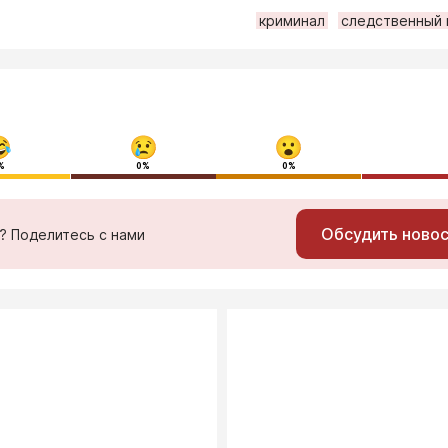
криминал
следственный 
%
0%
0%
Обсудить ново
ь? Поделитесь с нами