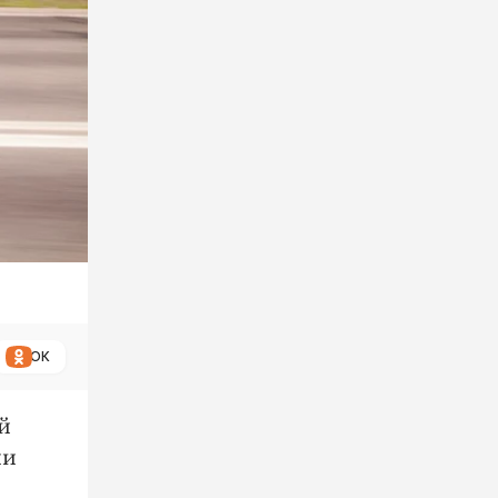
ОК
й
ии