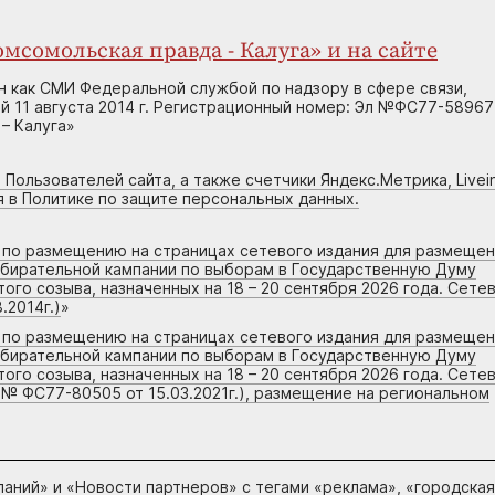
мсомольская правда - Калуга» и на сайте
н как СМИ Федеральной службой по надзору в сфере связи,
 11 августа 2014 г. Регистрационный номер: Эл №ФС77-58967
– Калуга»
 Пользователей сайта, а также счетчики Яндекс.Метрика, Livein
я в Политике по защите персональных данных.
г по размещению на страницах сетевого издания для размеще
збирательной кампании по выборам в Государственную Думу
го созыва, назначенных на 18 – 20 сентября 2026 года. Сете
.2014г.)
»
г по размещению на страницах сетевого издания для размеще
збирательной кампании по выборам в Государственную Думу
го созыва, назначенных на 18 – 20 сентября 2026 года. Сете
 № ФС77-80505 от 15.03.2021г.), размещение на региональном
паний
» и «
Новости партнеров
» с тегами «реклама», «городская