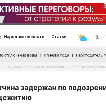
Народные новости
Статьи
+18...+
ик отключений воды
Клиника года
Работодатель г
етний мужчина задержан по подозрению в убийстве соседа п
жчина задержан по подозрен
бщежитию