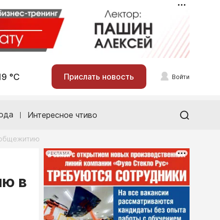
19 °С
Прислать новость
Войти
ода
Интересное чтиво
о общежитию
РЕКЛАМА
ию в