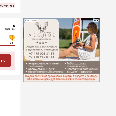
комитет
РЕКЛАМА
0
оценили
0%
сть