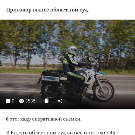
Криминал
Приговор вынес областной суд.
Культура
Недвижимость и ЖКХ
Образование
Общество
Погода
Праздники
Происшествия
Спорт
Экономика и бизнес
ПРОЕКТЫ
0
3536
Блоги
Издания
Фото: кадр оперативной съемки.
Медиаперсона
В Калуге областной суд вынес приговор 45-