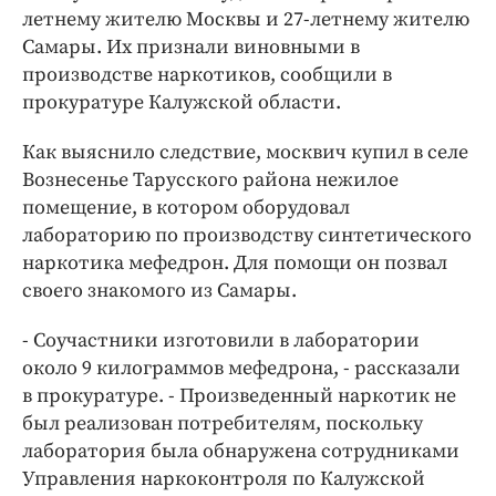
Интересное чтиво
летнему жителю Москвы и 27-летнему жителю
Клиника года
Самары. Их признали виновными в
Бренд года
производстве наркотиков, сообщили в
прокуратуре Калужской области.
Работодатель года
Как выяснило следствие, москвич купил в селе
Вознесенье Тарусского района нежилое
помещение, в котором оборудовал
лабораторию по производству синтетического
наркотика мефедрон. Для помощи он позвал
своего знакомого из Самары.
- Соучастники изготовили в лаборатории
около 9 килограммов мефедрона, - рассказали
в прокуратуре. - Произведенный наркотик не
был реализован потребителям, поскольку
лаборатория была обнаружена сотрудниками
Управления наркоконтроля по Калужской