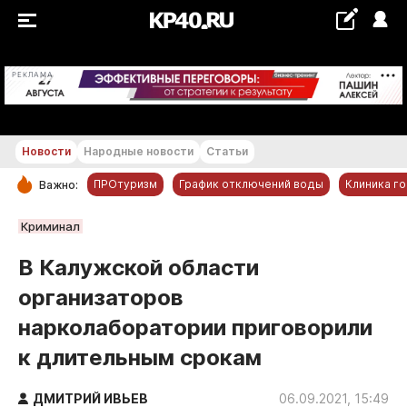
+25...+26 °С
РЕКЛАМА
Новости
Народные новости
Статьи
ПРОтуризм
График отключений воды
Клиника г
Важно:
РУБРИКИ
Криминал
Обнинск
В Калужской области
Новости компаний
организаторов
Статьи
нарколаборатории приговорили
Народные новости
к длительным срокам
Авто и транспорт
Благоустройство
ДМИТРИЙ ИВЬЕВ
06.09.2021, 15:49