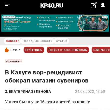
РЕКЛАМА
+18...+19 °С
Новости
Народные новости
Статьи
ПРОтуризм
График отключений воды
Клиника г
Важно:
РУБРИКИ
Криминал
Обнинск
В Калуге вор-рецидивист
Новости компаний
обокрал магазин сувениров
Статьи
Народные новости
ЕКАТЕРИНА ЗЕЛЕНОВА
24.08.2020, 13:56
Авто и транспорт
У него было уже 16 судимостей за кражу.
Благоустройство