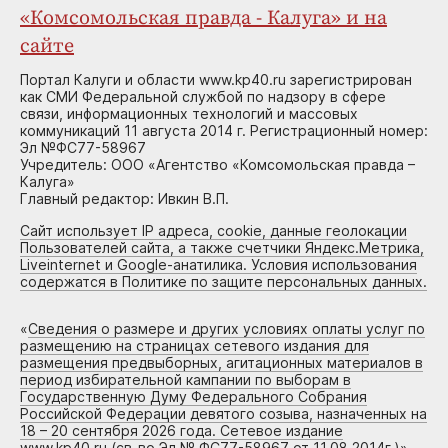
«Комсомольская правда - Калуга» и на
сайте
Портал Калуги и области www.kp40.ru зарегистрирован
как СМИ Федеральной службой по надзору в сфере
связи, информационных технологий и массовых
коммуникаций 11 августа 2014 г. Регистрационный номер:
Эл №ФС77-58967
Учредитель: ООО «Агентство «Комсомольская правда –
Калуга»
Главный редактор: Ивкин В.П.
Сайт использует IP адреса, cookie, данные геолокации
Пользователей сайта, а также счетчики Яндекс.Метрика,
Liveinternet и Google-анатилика. Условия использования
содержатся в Политике по защите персональных данных.
«
Сведения о размере и других условиях оплаты услуг по
размещению на страницах сетевого издания для
размещения предвыборных, агитационных материалов в
период избирательной кампании по выборам в
Государственную Думу Федерального Собрания
Российской Федерации девятого созыва, назначенных на
18 – 20 сентября 2026 года. Сетевое издание
www.kp40.ru (св-во Эл № ФС77-58967 от 11.08.2014г.)
»