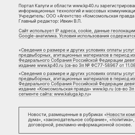
Портал Калуги и области www.kp40.ru зарегистрирова
информационных технологий и массовых коммуникаций
Учредитель: ООО «Агентство «Комсомольская правда 
Главный редактор: Ивкин В.П.
Сайт использует IP адреса, cookie, данные геолокации
Google-анатилика. Условия использования содержатс
«
Сведения о размере и других условиях оплаты услу
предвыборных, агитационных материалов в период и
Федерального Собрания Российской Федерации девято
издание www.kp40.ru (св-во Эл № ФС77-58967 от 11.08
«
Сведения о размере и других условиях оплаты услу
предвыборных, агитационных материалов в период и
Федерального Собрания Российской Федерации девято
издание «Комсомольская правда» www.kp.ru (св-во Эл
сегменте сайта: www.kaluga.kp.ru
»
Новости, размещенные в рубриках «
Новости ком
дума», «законодательное собрание», «политика»,
договорной, рекламно-информационной основе.