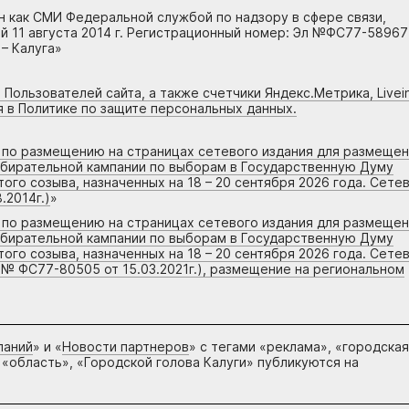
н как СМИ Федеральной службой по надзору в сфере связи,
 11 августа 2014 г. Регистрационный номер: Эл №ФС77-58967
– Калуга»
 Пользователей сайта, а также счетчики Яндекс.Метрика, Livein
я в Политике по защите персональных данных.
г по размещению на страницах сетевого издания для размеще
збирательной кампании по выборам в Государственную Думу
го созыва, назначенных на 18 – 20 сентября 2026 года. Сете
.2014г.)
»
г по размещению на страницах сетевого издания для размеще
збирательной кампании по выборам в Государственную Думу
го созыва, назначенных на 18 – 20 сентября 2026 года. Сете
 № ФС77-80505 от 15.03.2021г.), размещение на региональном
паний
» и «
Новости партнеров
» с тегами «реклама», «городская
 «область», «Городской голова Калуги» публикуются на