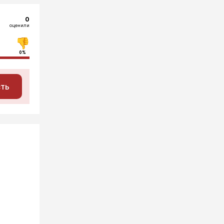
0
оценили
0%
сть