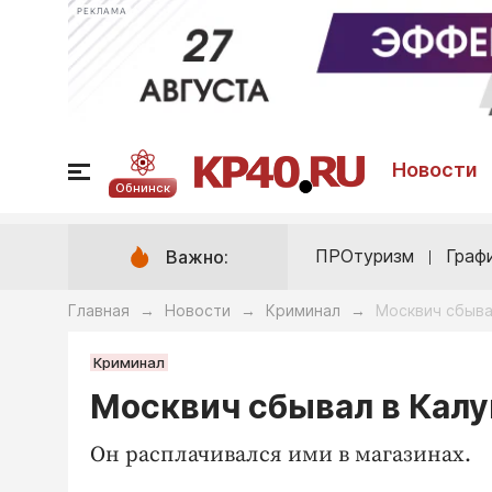
РЕКЛАМА
Новости
Обнинск
ПРОтуризм
Граф
Важно:
Главная
Новости
Криминал
Москвич сбыва
→
→
→
Криминал
Москвич сбывал в Кал
Он расплачивался ими в магазинах.