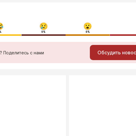
%
0%
0%
Обсудить ново
ь? Поделитесь с нами