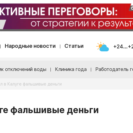
Народные новости
Статьи
+24...+
ик отключений воды
Клиника года
Работодатель г
л в Калуге фальшивые деньги
уге фальшивые деньги