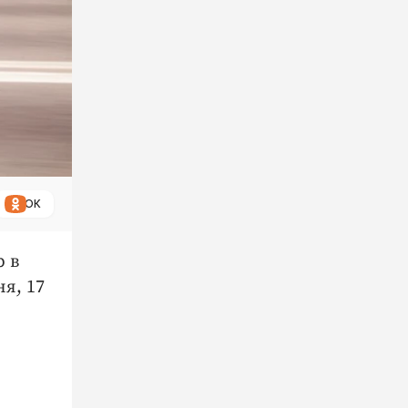
ОК
 в
я, 17