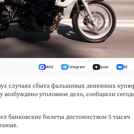
MAX
Telegram
Дзен
ВК
двух случаях сбыта фальшивых денежных купюр
 возбуждено уголовное дело, сообщили сегодн
ел банковские билеты достоинством 5 тысяч
льные.