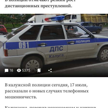
Криминал
дистанционных преступлений.
Культура
Недвижимость и ЖКХ
Образование
Общество
Погода
Праздники
Происшествия
Спорт
Экономика и бизнес
18
5375
ПРОЕКТЫ
В калужской полиции сегодня, 17 июля,
Блоги
рассказали о новых случаях телефонных
Издания
мошенничеств.
Медиаперсона
Калужанка, поверив незнакомцам и озвучив