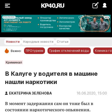
РЕКЛАМА
+18...+19 °С
Новости
Народные новости
Статьи
ПРОтуризм
График отключений воды
Клиника г
Важно:
РУБРИКИ
Криминал
Обнинск
В Калуге у водителя в машине
Новости компаний
нашли наркотики
Статьи
Народные новости
ЕКАТЕРИНА ЗЕЛЕНОВА
16.06.2020, 15:00
Авто и транспорт
В момент задержания сам он тоже был в
Благоустройство
состоянии наркотического опьянения.