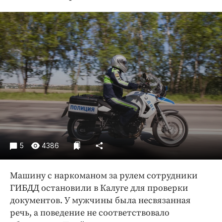
Криминал
Культура
Недвижимость и ЖКХ
Образование
Общество
Погода
Праздники
Происшествия
Спорт
Экономика и бизнес
5
4386
ПРОЕКТЫ
Машину с наркоманом за рулем сотрудники
Блоги
ГИБДД остановили в Калуге для проверки
Издания
документов. У мужчины была несвязанная
Медиаперсона
речь, а поведение не соответствовало