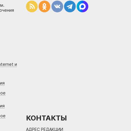
и.
лючения
ternet и
ния
вое
ния
вое
КОНТАКТЫ
АДРЕС РЕДАКЦИИ