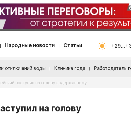
Народные новости
Статьи
+29...+
ик отключений воды
Клиника года
Работодатель г
цейский наступил на голову задержанному
аступил на голову