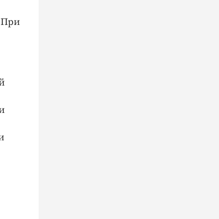
 При
й
ми
и