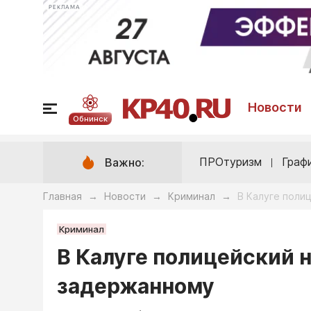
РЕКЛАМА
Новости
Обнинск
ПРОтуризм
Граф
Важно:
Главная
Новости
Криминал
В Калуге поли
→
→
→
Криминал
В Калуге полицейский н
задержанному