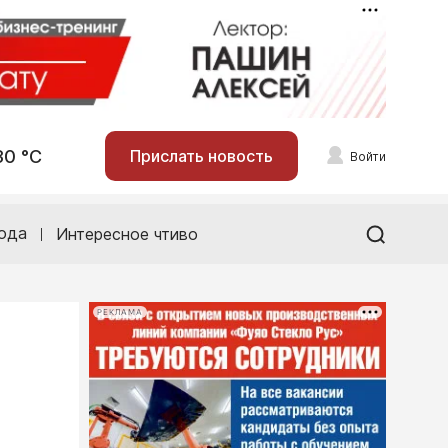
30 °С
Прислать новость
Войти
ода
Интересное чтиво
РЕКЛАМА