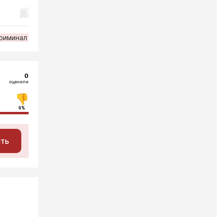
риминал
0
оценили
0%
сть