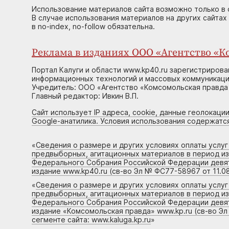
Использование материалов сайта возможно только в 
В случае использования материалов на других сайтах
в no-index, no-follow обязательна.
Реклама в изданиях ООО «Агентство «Ко
Портал Калуги и области www.kp40.ru зарегистрирова
информационных технологий и массовых коммуникаций
Учредитель: ООО «Агентство «Комсомольская правда 
Главный редактор: Ивкин В.П.
Сайт использует IP адреса, cookie, данные геолокации
Google-анатилика. Условия использования содержатс
«
Сведения о размере и других условиях оплаты услу
предвыборных, агитационных материалов в период и
Федерального Собрания Российской Федерации девято
издание www.kp40.ru (св-во Эл № ФС77-58967 от 11.08
«
Сведения о размере и других условиях оплаты услу
предвыборных, агитационных материалов в период и
Федерального Собрания Российской Федерации девято
издание «Комсомольская правда» www.kp.ru (св-во Эл
сегменте сайта: www.kaluga.kp.ru
»