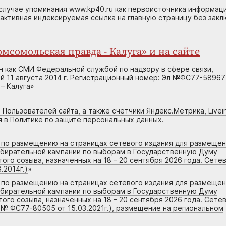
случае упоминания www.kp40.ru как первоисточника информаци
 активная индексируемая ссылка на главную страницу без зак
мсомольская правда - Калуга» и на сайте
н как СМИ Федеральной службой по надзору в сфере связи,
 11 августа 2014 г. Регистрационный номер: Эл №ФС77-58967
– Калуга»
 Пользователей сайта, а также счетчики Яндекс.Метрика, Livein
я в Политике по защите персональных данных.
г по размещению на страницах сетевого издания для размеще
збирательной кампании по выборам в Государственную Думу
го созыва, назначенных на 18 – 20 сентября 2026 года. Сете
.2014г.)
»
г по размещению на страницах сетевого издания для размеще
збирательной кампании по выборам в Государственную Думу
го созыва, назначенных на 18 – 20 сентября 2026 года. Сете
 № ФС77-80505 от 15.03.2021г.), размещение на региональном