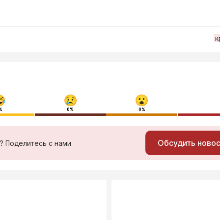
к
%
0%
0%
Обсудить ново
ь? Поделитесь с нами