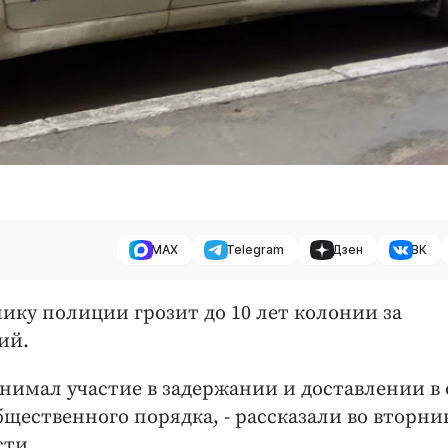
MAX
Telegram
Дзен
ВК
ику полиции грозит до 10 лет колонии за
ий.
инимал участие в задержании и доставлении в 
ественного порядка, - рассказали во вторник
сти.