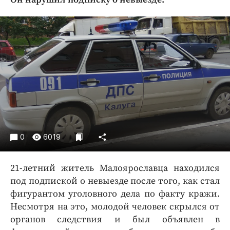
Криминал
Культура
Недвижимость и ЖКХ
Образование
Общество
Погода
Праздники
Происшествия
Спорт
0
6019
Экономика и бизнес
ПРОЕКТЫ
21-летний житель Малоярославца находился
под подпиской о невыезде после того, как стал
Блоги
фигурантом уголовного дела по факту кражи.
Издания
Несмотря на это, молодой человек скрылся от
Медиаперсона
органов следствия и был объявлен в