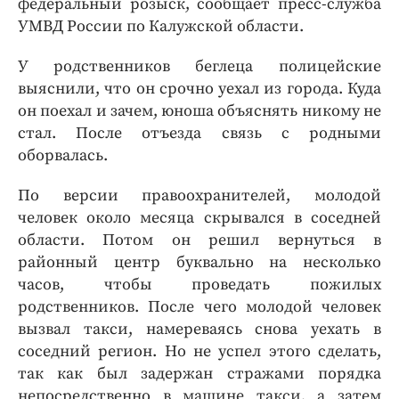
федеральный розыск, сообщает пресс-служба
Интересное чтиво
УМВД России по Калужской области.
Клиника года
Бренд года
У родственников беглеца полицейские
Работодатель года
выяснили, что он срочно уехал из города. Куда
он поехал и зачем, юноша объяснять никому не
стал. После отъезда связь с родными
оборвалась.
По версии правоохранителей, молодой
человек около месяца скрывался в соседней
области. Потом он решил вернуться в
районный центр буквально на несколько
часов, чтобы проведать пожилых
родственников. После чего молодой человек
вызвал такси, намереваясь снова уехать в
соседний регион. Но не успел этого сделать,
так как был задержан стражами порядка
непосредственно в машине такси, а затем