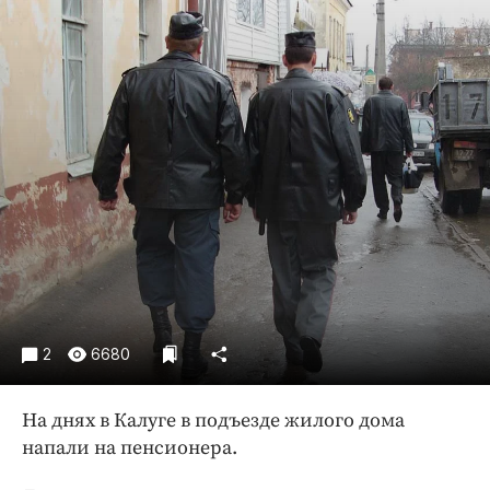
Криминал
Культура
Недвижимость и ЖКХ
Образование
Общество
Погода
Праздники
Происшествия
Спорт
Экономика и бизнес
ПРОЕКТЫ
2
6680
Блоги
На днях в Калуге в подъезде жилого дома
Издания
напали на пенсионера.
Медиаперсона