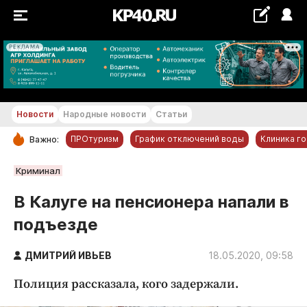
РЕКЛАМА
+28...+29 °С
Новости
Народные новости
Статьи
ПРОтуризм
График отключений воды
Клиника г
Важно:
РУБРИКИ
Криминал
Обнинск
В Калуге на пенсионера напали в
Новости компаний
подъезде
Статьи
Народные новости
ДМИТРИЙ ИВЬЕВ
18.05.2020, 09:58
Авто и транспорт
Полиция рассказала, кого задержали.
Благоустройство