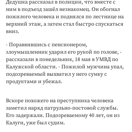
Интересное чтиво
Дедушка рассказал в полиции, что вместе с
ним в подъезд зашёл незнакомец. Он обогнал
Клиника года
пожилого человека и поднялся по лестнице на
Бренд года
верхний этаж, а затем стал быстро спускаться
Работодатель года
вниз.
- Поравнявшись с пенсионером,
злоумышленник ударил его рукой по голове, -
рассказали в понедельник, 18 мая в УМВД по
Калужской области. - Пожилой мужчина упал,
подозреваемый выхватил у него сумку с
продуктами и убежал.
Вскоре похожего на преступника человека
заметил наряд патрульно-постовой службы.
Его задержали. Подозреваемому 40 лет, он из
Калуги, уже был судим.