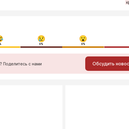
к
%
0%
0%
Обсудить ново
ь? Поделитесь с нами