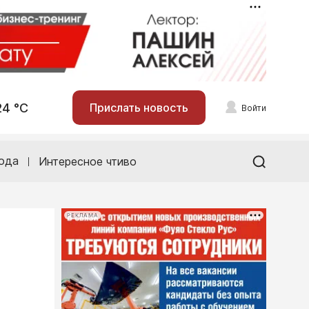
24 °С
Прислать новость
Войти
ода
Интересное чтиво
РЕКЛАМА