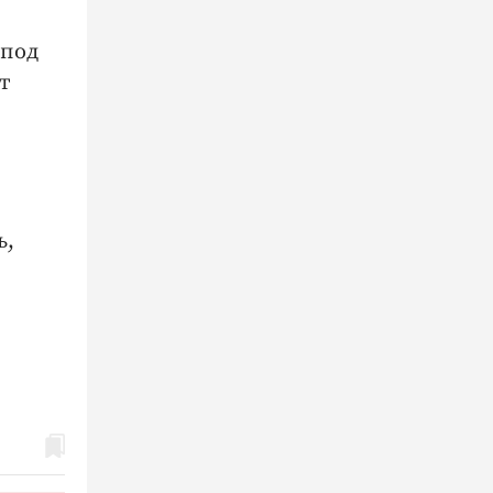
 под
т
ь,