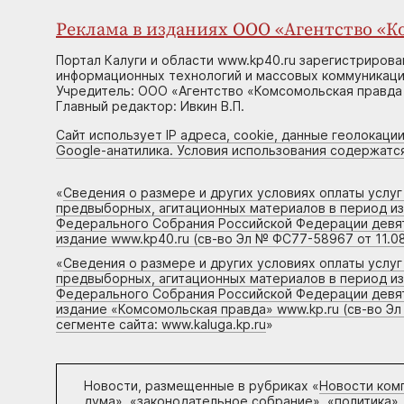
Реклама в изданиях ООО «Агентство «Ко
Портал Калуги и области www.kp40.ru зарегистрирова
информационных технологий и массовых коммуникаций
Учредитель: ООО «Агентство «Комсомольская правда 
Главный редактор: Ивкин В.П.
Сайт использует IP адреса, cookie, данные геолокации
Google-анатилика. Условия использования содержатс
«
Сведения о размере и других условиях оплаты услу
предвыборных, агитационных материалов в период и
Федерального Собрания Российской Федерации девято
издание www.kp40.ru (св-во Эл № ФС77-58967 от 11.08
«
Сведения о размере и других условиях оплаты услу
предвыборных, агитационных материалов в период и
Федерального Собрания Российской Федерации девято
издание «Комсомольская правда» www.kp.ru (св-во Эл
сегменте сайта: www.kaluga.kp.ru
»
Новости, размещенные в рубриках «
Новости ком
дума», «законодательное собрание», «политика»,