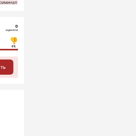
риминал
0
оценили
0%
сть