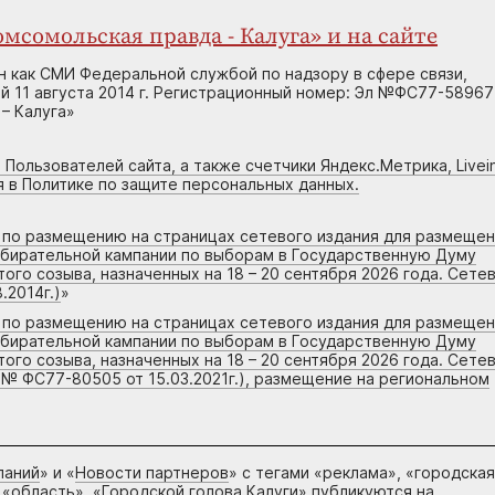
мсомольская правда - Калуга» и на сайте
н как СМИ Федеральной службой по надзору в сфере связи,
 11 августа 2014 г. Регистрационный номер: Эл №ФС77-58967
– Калуга»
 Пользователей сайта, а также счетчики Яндекс.Метрика, Livein
я в Политике по защите персональных данных.
г по размещению на страницах сетевого издания для размеще
збирательной кампании по выборам в Государственную Думу
го созыва, назначенных на 18 – 20 сентября 2026 года. Сете
.2014г.)
»
г по размещению на страницах сетевого издания для размеще
збирательной кампании по выборам в Государственную Думу
го созыва, назначенных на 18 – 20 сентября 2026 года. Сете
 № ФС77-80505 от 15.03.2021г.), размещение на региональном
паний
» и «
Новости партнеров
» с тегами «реклама», «городская
 «область», «Городской голова Калуги» публикуются на