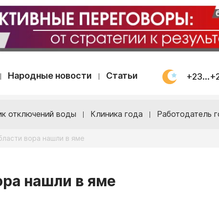
Народные новости
Статьи
+23...+
ик отключений воды
Клиника года
Работодатель г
бласти вора нашли в яме
ора нашли в яме