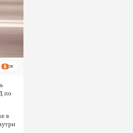
ОК
ь
Д по
е в
нутри