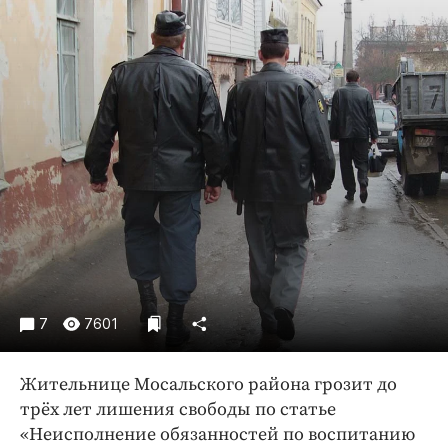
Криминал
Культура
Недвижимость и ЖКХ
Образование
Общество
Погода
Праздники
Происшествия
Спорт
Экономика и бизнес
ПРОЕКТЫ
7
7601
Блоги
Жительнице Мосальского района грозит до
Издания
трёх лет лишения свободы по статье
Медиаперсона
«Неисполнение обязанностей по воспитанию