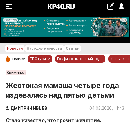
РЕКЛАМА
+18...+19 °С
Новости
Народные новости
Статьи
ПРОтуризм
График отключений воды
Клиника г
Важно:
РУБРИКИ
Криминал
Обнинск
Жестокая мамаша четыре года
Новости компаний
издевалась над пятью детьми
Статьи
Народные новости
ДМИТРИЙ ИВЬЕВ
04.02.2020, 11:43
Авто и транспорт
Стало известно, что грозит женщине.
Благоустройство