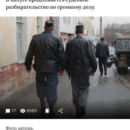
Криминал
разбирательство по громкому делу.
Культура
Недвижимость и ЖКХ
Образование
Общество
Погода
Праздники
Происшествия
Спорт
Экономика и бизнес
ПРОЕКТЫ
Блоги
17
9565
Издания
Медиаперсона
Фото автора.