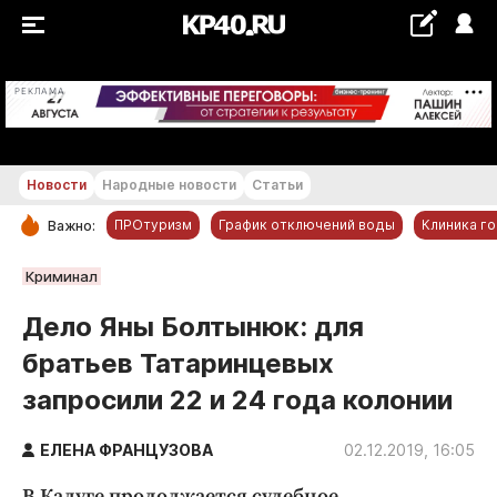
+21...+22 °С
РЕКЛАМА
Новости
Народные новости
Статьи
ПРОтуризм
График отключений воды
Клиника г
Важно:
РУБРИКИ
Криминал
Обнинск
Дело Яны Болтынюк: для
Новости компаний
братьев Татаринцевых
Статьи
запросили 22 и 24 года колонии
Народные новости
Авто и транспорт
ЕЛЕНА ФРАНЦУЗОВА
02.12.2019, 16:05
Благоустройство
В Калуге продолжается судебное