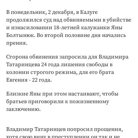
Интересное чтиво
Клиника года
В понедельник, 2 декабря, в Калуге
продолжился суд над обвиняемыми в убийстве
Бренд года
и изнасиловании 18-летней калужанки Яны
Работодатель года
Болтынюк. Во второй половине дня начались
прения.
Сторона обвинения запросила для Владимира
Татаринцева 24 года лишения свободы в
колонии строгого режима, для его брата
Евгения - 22 года.
Близкие Яны при этом настаивают, чтобы
братьев приговорили к пожизненному
заключению.
Владимир Татаринцев попросил прощения,
хотя свою вину в преступлении он так и не