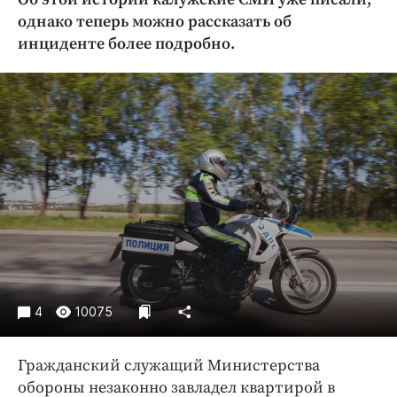
Криминал
однако теперь можно рассказать об
Культура
инциденте более подробно.
Недвижимость и ЖКХ
Образование
Общество
Погода
Праздники
Происшествия
Спорт
Экономика и бизнес
ПРОЕКТЫ
4
10075
Блоги
Издания
Гражданский служащий Министерства
Медиаперсона
обороны незаконно завладел квартирой в