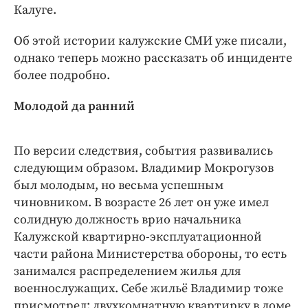
Интересное чтиво
Калуге.
Клиника года
Об этой истории калужские СМИ уже писали,
Бренд года
однако теперь можно рассказать об инциденте
Работодатель года
более подробно.
Молодой да ранний
По версии следствия, события развивались
следующим образом. Владимир Мокрогузов
был молодым, но весьма успешным
чиновником. В возрасте 26 лет он уже имел
солидную должность врио начальника
Калужской квартирно-­эксплуатационной
части района Министерства обороны, то есть
занимался распределением жилья для
военнослужащих. Себе жильё Владимир тоже
присмотрел: двухкомнатную квартирку в доме