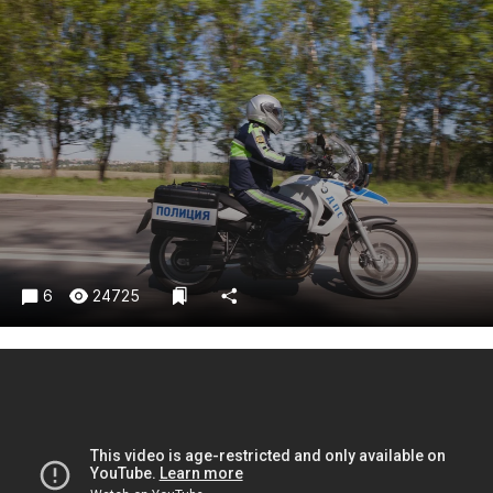
Криминал
Культура
Недвижимость и ЖКХ
Образование
Общество
Погода
Праздники
Происшествия
Спорт
6
24725
Экономика и бизнес
ПРОЕКТЫ
Блоги
Издания
Медиаперсона