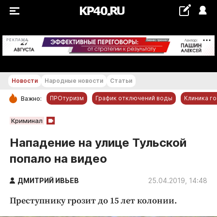
+21...+22 °С
РЕКЛАМА
Новости
Народные новости
Статьи
ПРОтуризм
График отключений воды
Клиника г
Важно:
РУБРИКИ
Криминал
Обнинск
Нападение на улице Тульской
Новости компаний
попало на видео
Статьи
Народные новости
ДМИТРИЙ ИВЬЕВ
25.04.2019, 14:48
Авто и транспорт
Преступнику грозит до 15 лет колонии.
Благоустройство