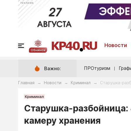
РЕКЛАМА
Новости
Обнинск
ПРОтуризм
Граф
Важно:
Главная
Новости
Криминал
Старушка-разб
→
→
→
Криминал
Старушка-разбойница: 
камеру хранения