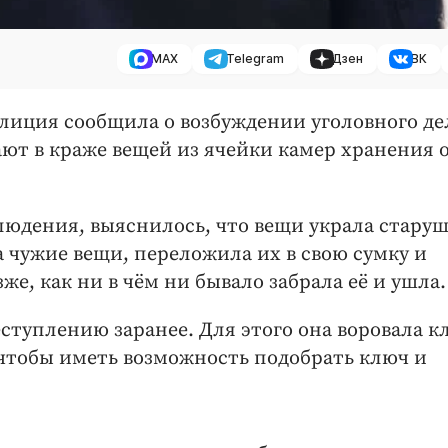
MAX
Telegram
Дзен
ВК
олиция сообщила о возбуждении уголовного де
ают в краже вещей из ячейки камер хранения 
людения, выяснилось, что вещи украла старуш
а чужие вещи, переложила их в свою сумку и
зже, как ни в чём ни бывало забрала её и ушла.
еступлению заранее. Для этого она воровала 
, чтобы иметь возможность подобрать ключ и