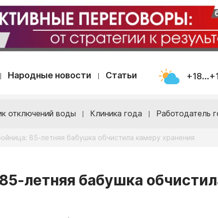
Народные новости
Статьи
+18...+
ик отключений воды
Клиника года
Работодатель г
ойница: 85-летняя бабушка обчистила камеру хранения
85-летняя бабушка обчистил