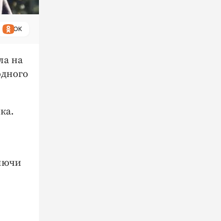
ОК
ла на
одного
ка.
ключи