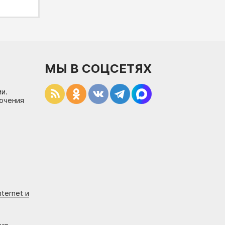
МЫ В СОЦСЕТЯХ
и.
лючения
ternet и