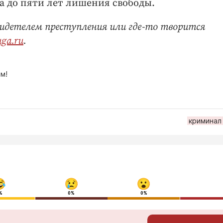
а до пяти лет лишения свободы.
идетелем преступления или где-то творится
uga.ru
.
м!
криминал
%
0%
0%