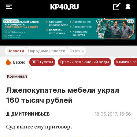
РЕКЛАМА
+24...+25 °С
Новости
Народные новости
Статьи
ПРОтуризм
График отключений воды
Клиника г
Важно:
РУБРИКИ
Криминал
Обнинск
Лжепокупатель мебели украл
Новости компаний
160 тысяч рублей
Статьи
Народные новости
ДМИТРИЙ ИВЬЕВ
18.05.2017, 16:56
Авто и транспорт
Суд вынес ему приговор.
Благоустройство