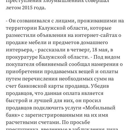
Преступления злоумышленник совершал
Интересное чтиво
летом 2015 года.
Клиника года
Бренд года
- Он созванивался с лицами, проживавшими на
Работодатель года
территории Калужской области, которые
разместили объявления на интернет-сайтах о
продаже мебели и предметов домашнего
интерьера, - рассказали в четверг, 18 мая, в
прокуратуре Калужской области. - Под видом
покупателя обвиняемый сообщал намерения о
приобретении продаваемых вещей и оплаты
путем перечисления необходимых сумм на
счет банковской карты продавца. Убедив
продавцов, что данная оплата является
быстрой и лучшей для них, он просил
продавцов подключить услуги «Мобильный
банк» с зарегистрированными на их имя
расчетными счетами. По просьбе
преступника, введенные в заблуждения лица