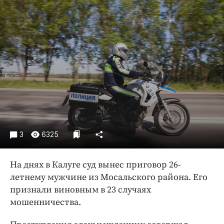
Криминал
Культура
Недвижимость и ЖКХ
Образование
Общество
Погода
Праздники
Происшествия
Спорт
3
6325
Экономика и бизнес
ПРОЕКТЫ
На днях в Калуге суд вынес приговор 26-
летнему мужчине из Мосальского района. Его
Блоги
признали виновным в 23 случаях
Издания
мошенничества.
Медиаперсона