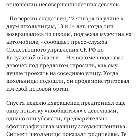
Интересное чтиво
отношении несовершеннолетних девочек.
Клиника года
- По версии следствия, 23 января на улице к
Бренд года
двум школьницам, 13 и 14 лет, когда они
Работодатель года
возвращались из школы, подъехал мужчина на
автомобиле, - сообщает пресс-служба
Следственного управления СК РФ по
Калужской области. – Незнакомец подозвал
девочек под предлогом спросить, как ему
лучше проехать на соседнюю улицу. Когда
школьницы подошли, он продемонстрировал
им свой половой орган.
Спустя неделю извращенец предпринял ещё
одну попытку «пообщаться» с девочками,
однако они убежали, предварительно
сфотографировав машину злоумышленника.
Снимки школьницы показали родителям. Те