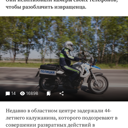
Криминал
чтобы разоблачить извращенца.
Культура
Недвижимость и ЖКХ
Образование
Общество
Погода
Праздники
Происшествия
Спорт
Экономика и бизнес
ПРОЕКТЫ
14
16898
Блоги
Недавно в областном центре задержали 44-
Издания
летнего калужанина, которого подозревают в
Медиаперсона
совершении развратных действий в