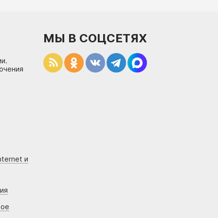
МЫ В СОЦСЕТЯХ
и.
лючения
ternet и
ния
вое