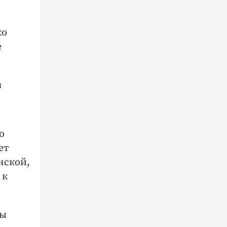
ко
е
з
о
ет
нской,
 к
ны