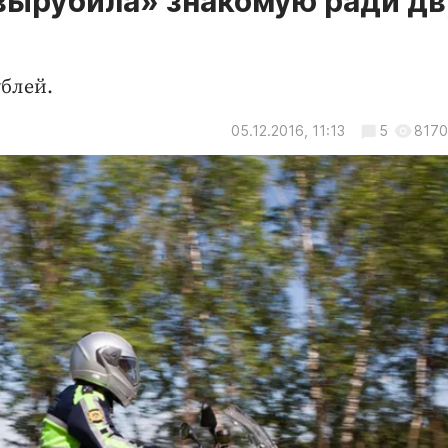
вырубила» знакомую ради дв
ублей.
05.12.2016, 11:13
5
8170