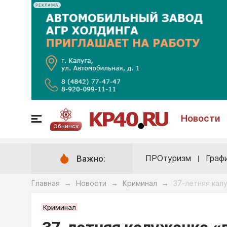
РЕКЛАМА
Новости
Обнинск
ПРОтуризм
Граф
Важно:
Главная
Новости
Криминал
37-летняя кал
→
→
→
Криминал