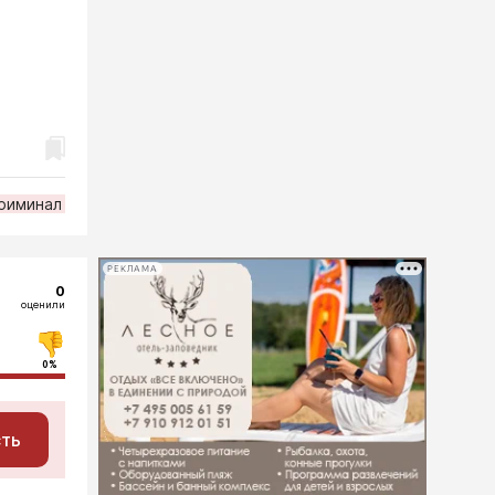
риминал
РЕКЛАМА
0
оценили
0%
сть