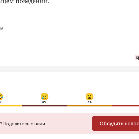
ащем поведении.
м!
к
%
0%
0%
Обсудить ново
ь? Поделитесь с нами