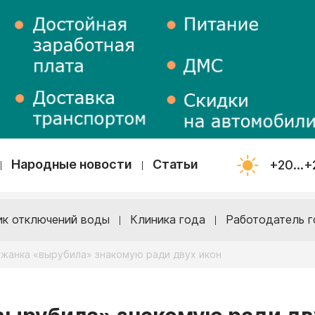
Народные новости
Статьи
+20...+
ик отключений воды
Клиника года
Работодатель г
ужанка «вырубила» знакомую ради двух икон