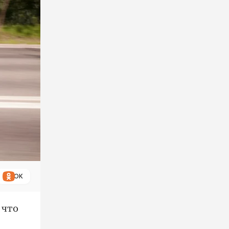
ОК
 что