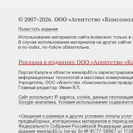
© 2007–2026. ООО «Агентство «Комсомол
Полистать издания
Использование материалов сайта возможно только в 
В случае использования материалов на других сайтах
в no-index, no-follow обязательна.
Реклама в изданиях ООО «Агентство «Ко
Портал Калуги и области www.kp40.ru зарегистрирова
информационных технологий и массовых коммуникаций
Учредитель: ООО «Агентство «Комсомольская правда 
Главный редактор: Ивкин В.П.
Сайт использует IP адреса, cookie, данные геолокации
Google-анатилика. Условия использования содержатс
«
Сведения о размере и других условиях оплаты услу
предвыборных, агитационных материалов в период и
Федерального Собрания Российской Федерации девято
издание www.kp40.ru (св-во Эл № ФС77-58967 от 11.08