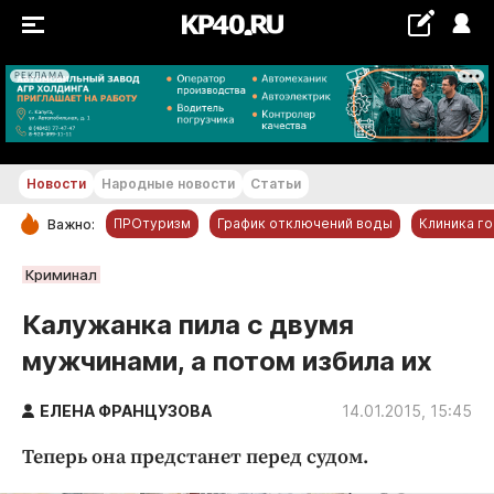
РЕКЛАМА
+22...+23 °С
Новости
Народные новости
Статьи
ПРОтуризм
График отключений воды
Клиника г
Важно:
РУБРИКИ
Криминал
Обнинск
Калужанка пила с двумя
Новости компаний
мужчинами, а потом избила их
Статьи
Народные новости
ЕЛЕНА ФРАНЦУЗОВА
14.01.2015, 15:45
Авто и транспорт
Теперь она предстанет перед судом.
Благоустройство