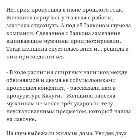
Интересное чтиво
История произошла в июне прошлого года.
Клиника года
Женщина вернулась уставшая с работы,
Бренд года
захотела отдохнуть. А под её балконом шумела
Работодатель года
компания. Сделанное с балкона замечание
выпивающие мужчины проигнорировали.
Тогда женщина спустилась вниз и... решила к
ним присоединиться.
- В ходе распития спиртных напитков между
обвиняемой и двумя ее собутыльниками
произошёл конфликт, - рассказали нам в
прокуратуре Калуги. - Женщина нанесла
мужчинам не менее трёх ударов по телу
неустановленным предметом, который нашла
на лавочке.
На шум выбежали жильцы дома. Увидев двух