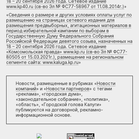
18 – 20 сентября 2026 года. Сетевое издание
www.kp40.ru (св-во Эл № ФС77-58967 от 11.08.2014г.)
»
«
Сведения о размере и других условиях оплаты услуг по
размещению на страницах сетевого издания для
размещения предвыборных, агитационных материалов в
период избирательной кампании по выборам в
Государственную Думу Федерального Собрания
Российской Федерации девятого созыва, назначенных на
18 – 20 сентября 2026 года. Сетевое издание
«Комсомольская правда» www.kp.ru (св-во Эл № ФС77-
80505 от 15.03.2021г.), размещение на региональном
сегменте сайта: www.kaluga.kp.ru
»
Новости, размещенные в рубриках «
Новости
компаний
» и «
Новости партнеров
» с тегами
«реклама», «городская дума»,
«законодательное собрание», «политика»,
«область», «Городской голова Калуги»
публикуются на договорной, рекламно-
информационной основе.