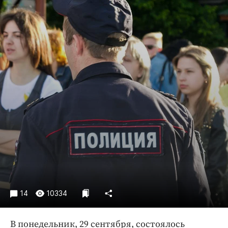
Криминал
Культура
Недвижимость и ЖКХ
Образование
Общество
Погода
Праздники
Происшествия
Спорт
Экономика и бизнес
ПРОЕКТЫ
Блоги
14
10334
Издания
Медиаперсона
В понедельник, 29 сентября, состоялось