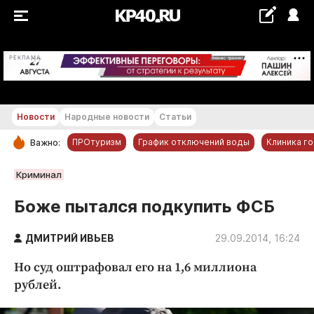
+16...+17 °С
РЕКЛАМА
Новости
Народные новости
Статьи
ПРОтуризм
График отключений воды
Клиника г
Важно:
РУБРИКИ
Криминал
Обнинск
Боже пытался подкупить ФСБ
Новости компаний
ДМИТРИЙ ИВЬЕВ
Статьи
29.09.2014, 16:24
Народные новости
Но суд оштрафовал его на 1,6 миллиона
Авто и транспорт
рублей.
Благоустройство