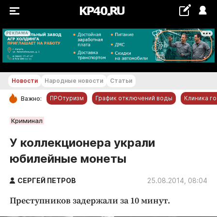
РЕКЛАМА
+19...+20 °С
Новости
Народные новости
Статьи
ПРОтуризм
График отключений воды
Клиника г
Важно:
РУБРИКИ
Криминал
Обнинск
У коллекционера украли
Новости компаний
юбилейные монеты
Статьи
Народные новости
СЕРГЕЙ ПЕТРОВ
25.08.2014, 08:04
Авто и транспорт
Преступников задержали за 10 минут.
Благоустройство