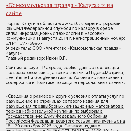
«Комсомольская правда - Калуга» и на
сайте
Портал Калуги и области www.kp40.ru зарегистрирован
как СМИ Федеральной службой по надзору в сфере
связи, информационных технологий и массовых
коммуникаций 11 августа 2014 г. Регистрационный номер:
Эл №ФС77-58967
Учредитель: ООО «Агентство «Комсомольская правда –
Калуга»
Главный редактор: Ивкин В.П.
Сайт использует IP адреса, cookie, данные геолокации
Пользователей сайта, а также счетчики Яндекс.Метрика,
Liveinternet и Google-анатилика. Условия использования
содержатся в Политике по защите персональных данных.
«
Сведения о размере и других условиях оплаты услуг по
размещению на страницах сетевого издания для
размещения предвыборных, агитационных материалов в
период избирательной кампании по выборам в
Государственную Думу Федерального Собрания
Российской Федерации девятого созыва, назначенных на
18 – 20 сентября 2026 года. Сетевое издание
www.kp40.ru (св-во Эл № ФС77-58967 от 11.08.2014г.)
»