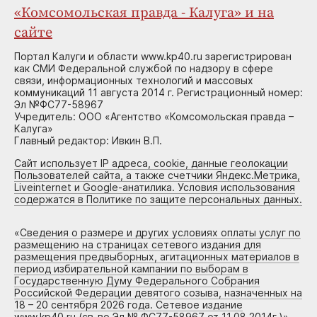
«Комсомольская правда - Калуга» и на
сайте
Портал Калуги и области www.kp40.ru зарегистрирован
как СМИ Федеральной службой по надзору в сфере
связи, информационных технологий и массовых
коммуникаций 11 августа 2014 г. Регистрационный номер:
Эл №ФС77-58967
Учредитель: ООО «Агентство «Комсомольская правда –
Калуга»
Главный редактор: Ивкин В.П.
Сайт использует IP адреса, cookie, данные геолокации
Пользователей сайта, а также счетчики Яндекс.Метрика,
Liveinternet и Google-анатилика. Условия использования
содержатся в Политике по защите персональных данных.
«
Сведения о размере и других условиях оплаты услуг по
размещению на страницах сетевого издания для
размещения предвыборных, агитационных материалов в
период избирательной кампании по выборам в
Государственную Думу Федерального Собрания
Российской Федерации девятого созыва, назначенных на
18 – 20 сентября 2026 года. Сетевое издание
www.kp40.ru (св-во Эл № ФС77-58967 от 11.08.2014г.)
»