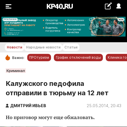
РЕКЛАМА
+18...+19 °С
Новости
Народные новости
Статьи
ПРОтуризм
График отключений воды
Клиника г
Важно:
РУБРИКИ
Криминал
Обнинск
Калужского педофила
Новости компаний
отправили в тюрьму на 12 лет
Статьи
Народные новости
ДМИТРИЙ ИВЬЕВ
25.05.2014, 20:43
Авто и транспорт
Но приговор могут еще обжаловать.
Благоустройство