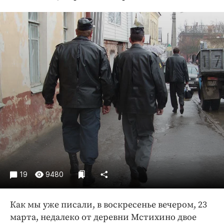
Криминал
Культура
Недвижимость и ЖКХ
Образование
Общество
Погода
Праздники
Происшествия
Спорт
Экономика и бизнес
ПРОЕКТЫ
19
9480
Блоги
Издания
Как мы уже писали, в воскресенье вечером, 23
Медиаперсона
марта, недалеко от деревни Мстихино двое