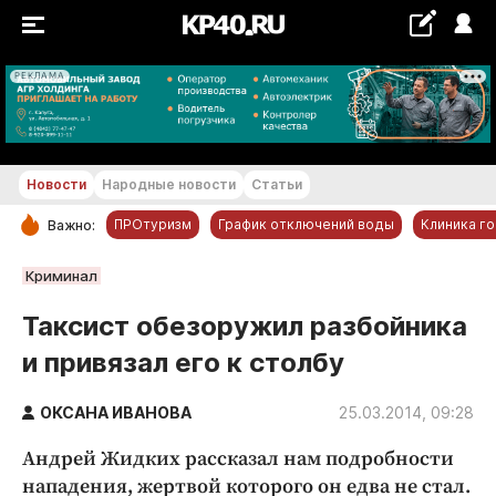
РЕКЛАМА
+24...+25 °С
Новости
Народные новости
Статьи
ПРОтуризм
График отключений воды
Клиника г
Важно:
РУБРИКИ
Криминал
Обнинск
Таксист обезоружил разбойника
Новости компаний
и привязал его к столбу
Статьи
Народные новости
ОКСАНА ИВАНОВА
25.03.2014, 09:28
Авто и транспорт
Андрей Жидких рассказал нам подробности
Благоустройство
нападения, жертвой которого он едва не стал.