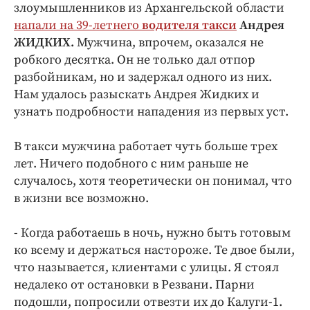
Интересное чтиво
злоумышленников из Архангельской области
Клиника года
напали на 39-летнего
водителя такси
Андрея
ЖИДКИХ.
Мужчина, впрочем, оказался не
Бренд года
робкого десятка. Он не только дал отпор
Работодатель года
разбойникам, но и задержал одного из них.
Нам удалось разыскать Андрея Жидких и
узнать подробности нападения из первых уст.
В такси мужчина работает чуть больше трех
лет. Ничего подобного с ним раньше не
случалось, хотя теоретически он понимал, что
в жизни все возможно.
- Когда работаешь в ночь, нужно быть готовым
ко всему и держаться настороже. Те двое были,
что называется, клиентами с улицы. Я стоял
недалеко от остановки в Резвани. Парни
подошли, попросили отвезти их до Калуги-1.