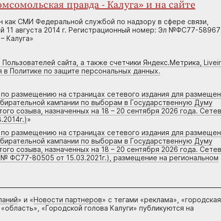
мсомольская правда - Калуга» и на сайте
н как СМИ Федеральной службой по надзору в сфере связи,
 11 августа 2014 г. Регистрационный номер: Эл №ФС77-58967
– Калуга»
 Пользователей сайта, а также счетчики Яндекс.Метрика, Livein
я в Политике по защите персональных данных.
г по размещению на страницах сетевого издания для размеще
збирательной кампании по выборам в Государственную Думу
го созыва, назначенных на 18 – 20 сентября 2026 года. Сете
.2014г.)
»
г по размещению на страницах сетевого издания для размеще
збирательной кампании по выборам в Государственную Думу
го созыва, назначенных на 18 – 20 сентября 2026 года. Сете
 № ФС77-80505 от 15.03.2021г.), размещение на региональном
паний
» и «
Новости партнеров
» с тегами «реклама», «городская
 «область», «Городской голова Калуги» публикуются на