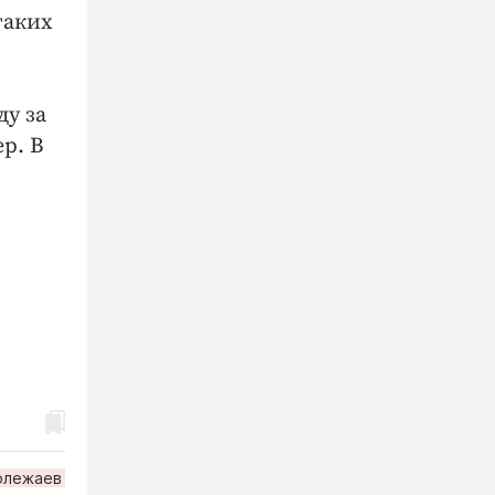
таких
ду за
р. В
м
олежаев