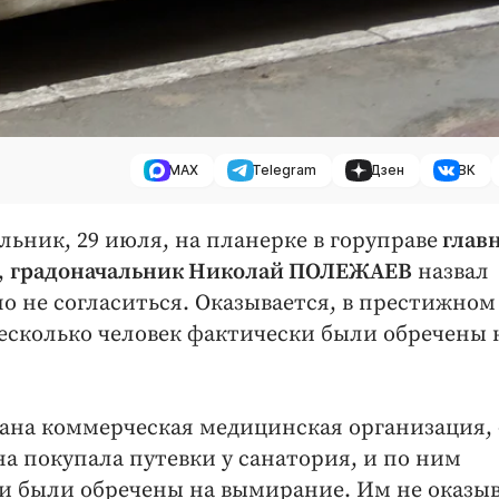
MAX
Telegram
Дзен
ВК
льник, 29 июля, на планерке в горуправе
глав
,
градоначальник Николай ПОЛЕЖАЕВ
назвал
но не согласиться. Оказывается, в престижном
есколько человек фактически были обречены 
дана коммерческая медицинская организация, 
Она покупала путевки у санатория, и по ним
и были обречены на вымирание. Им не оказыв