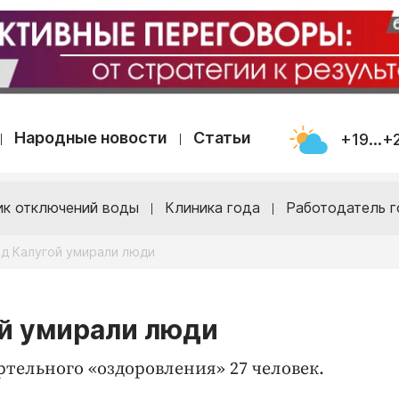
Народные новости
Статьи
+19...+
ик отключений воды
Клиника года
Работодатель г
од Калугой умирали люди
ой умирали люди
ртельного «оздоровления» 27 человек.