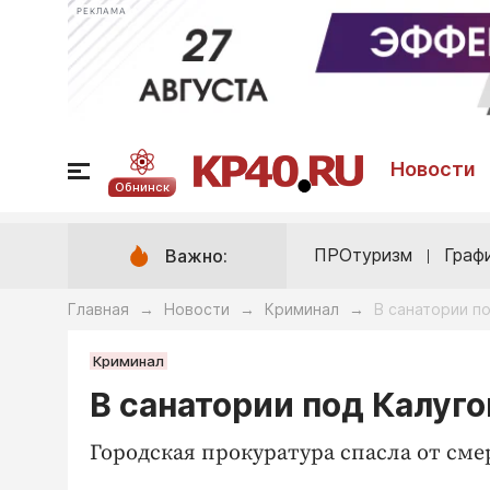
РЕКЛАМА
Новости
Обнинск
ПРОтуризм
Граф
Важно:
Главная
Новости
Криминал
В санатории п
→
→
→
Криминал
В санатории под Калуг
Городская прокуратура спасла от сме