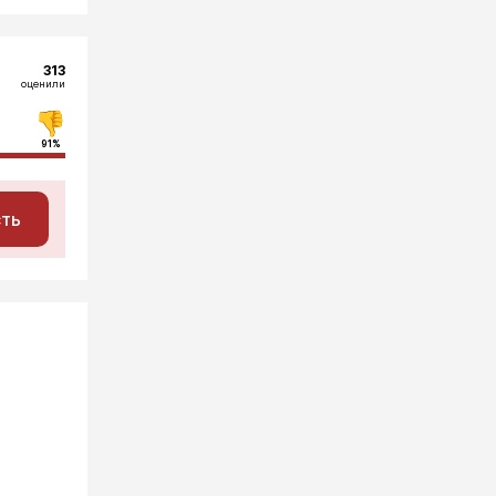
313
оценили
91%
сть