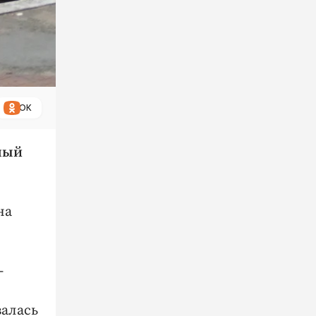
ОК
ный
на
-
алась