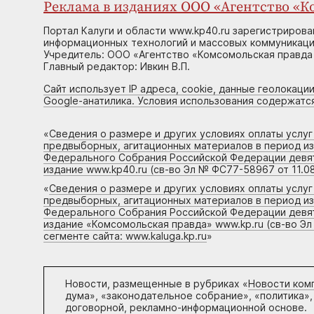
Реклама в изданиях ООО «Агентство «Ко
Портал Калуги и области www.kp40.ru зарегистрирова
информационных технологий и массовых коммуникаций
Учредитель: ООО «Агентство «Комсомольская правда 
Главный редактор: Ивкин В.П.
Сайт использует IP адреса, cookie, данные геолокации
Google-анатилика. Условия использования содержатс
«
Сведения о размере и других условиях оплаты услу
предвыборных, агитационных материалов в период и
Федерального Собрания Российской Федерации девято
издание www.kp40.ru (св-во Эл № ФС77-58967 от 11.08
«
Сведения о размере и других условиях оплаты услу
предвыборных, агитационных материалов в период и
Федерального Собрания Российской Федерации девято
издание «Комсомольская правда» www.kp.ru (св-во Эл
сегменте сайта: www.kaluga.kp.ru
»
Новости, размещенные в рубриках «
Новости ком
дума», «законодательное собрание», «политика»,
договорной, рекламно-информационной основе.