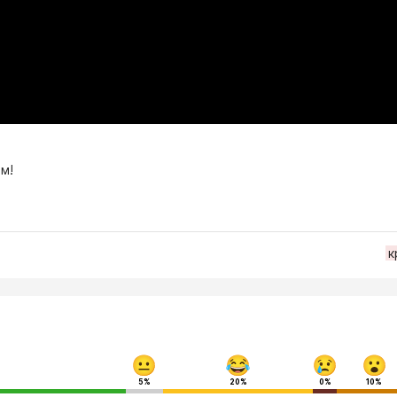
м!
к
5%
20%
0%
10%