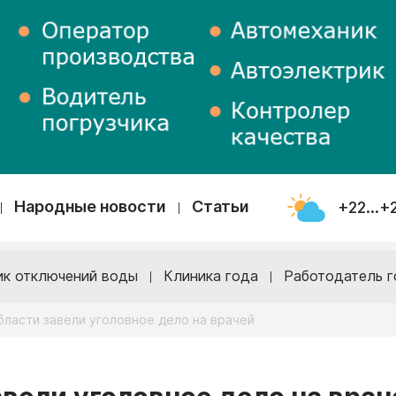
Народные новости
Статьи
+22...+
ик отключений воды
Клиника года
Работодатель г
бласти завели уголовное дело на врачей