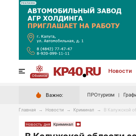
РЕКЛАМА
Новости
Обнинск
ПРОтуризм
Граф
Важно:
Главная
Новости
Криминал
В Калужской о
→
→
→
Новость дня
Криминал