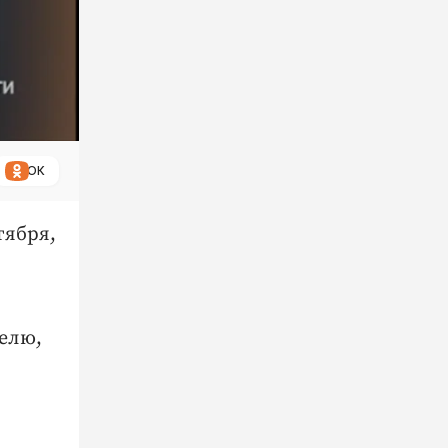
ОК
тября,
елю,