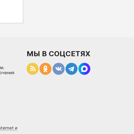
МЫ В СОЦСЕТЯХ
и.
лючения
ternet и