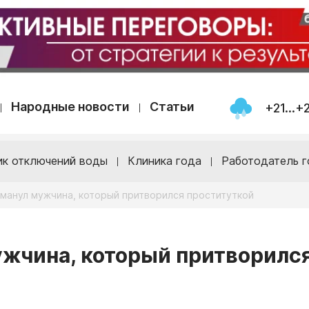
Народные новости
Статьи
+21...+
ик отключений воды
Клиника года
Работодатель г
манул мужчина, который притворился проституткой
ужчина, который притворилс