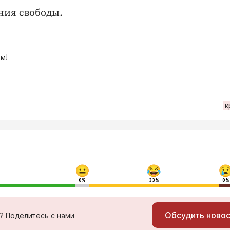
ния свободы.
м!
к
0%
33%
0%
Обсудить ново
ь? Поделитесь с нами