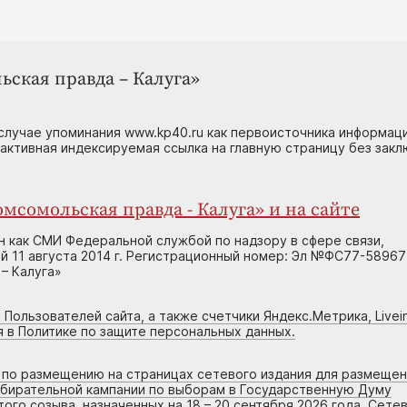
ьская правда – Калуга»
случае упоминания www.kp40.ru как первоисточника информаци
 активная индексируемая ссылка на главную страницу без зак
мсомольская правда - Калуга» и на сайте
н как СМИ Федеральной службой по надзору в сфере связи,
 11 августа 2014 г. Регистрационный номер: Эл №ФС77-58967
– Калуга»
 Пользователей сайта, а также счетчики Яндекс.Метрика, Livein
я в Политике по защите персональных данных.
г по размещению на страницах сетевого издания для размеще
збирательной кампании по выборам в Государственную Думу
го созыва, назначенных на 18 – 20 сентября 2026 года. Сете