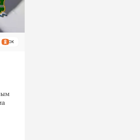
ОК
ным
ма