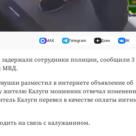
MAX
Telegram
Дзен
ВК
и задержали сотрудники полиции, сообщили 3
и МВД.
евушки разместил в интернете объявление об
му жителю Калуги мошенник отвечал изменен
тель Калуги перевел в качестве оплаты инти
одить на связь с калужанином.