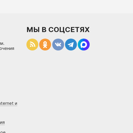
МЫ В СОЦСЕТЯХ
и.
лючения
ternet и
ния
вое