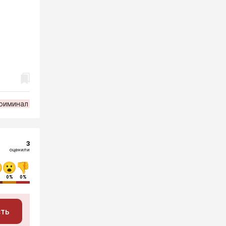
риминал
3
оценили
0%
0%
сть