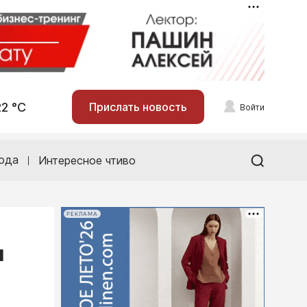
22 °С
Прислать новость
Войти
ода
Интересное чтиво
РЕКЛАМА
я