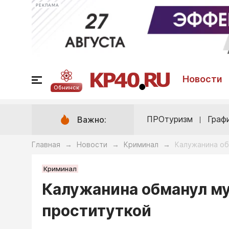
РЕКЛАМА
Новости
Обнинск
ПРОтуризм
Граф
Важно:
Главная
Новости
Криминал
Калужанина об
→
→
→
Криминал
Калужанина обманул м
проституткой