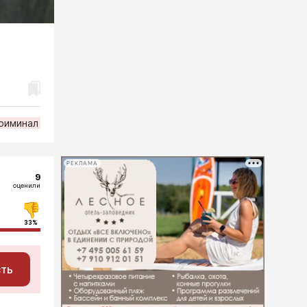
риминал
РЕКЛАМА
9
оценили
33%
сть