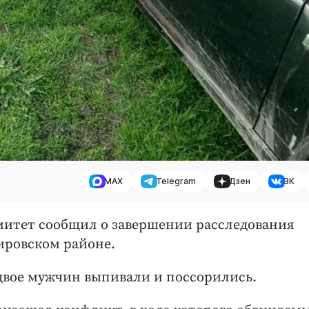
MAX
Telegram
Дзен
ВК
омитет сообщил о завершении расследования
ировском районе.
 двое мужчин выпивали и поссорились.