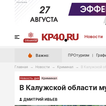
РЕКЛАМА
Новости
Обнинск
ПРОтуризм
Граф
Важно:
Главная
Новости
Криминал
В Калужской о
→
→
→
Новость дня
Криминал
В Калужской области м
ДМИТРИЙ ИВЬЕВ