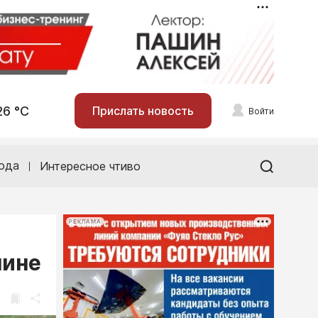
26 °С
Прислать новость
Войти
ода
Интересное чтиво
РЕКЛАМА
шине