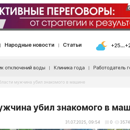
Народные новости
Статьи
+25...+
ик отключений воды
Клиника года
Работодатель г
бласти мужчина убил знакомого в машине
ужчина убил знакомого в ма
31.07.2025, 09:54
0
3574