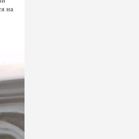
ый
ся на