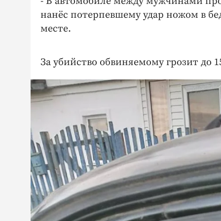
- В автомобиле между мужчинами пр
нанёс потерпевшему удар ножом в бед
месте.
За убийство обвиняемому грозит до 1