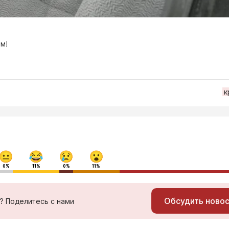
м!
к
0%
11%
0%
11%
Обсудить ново
ь? Поделитесь с нами