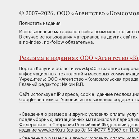
© 2007–2026. ООО «Агентство «Комсомол
Полистать издания
Использование материалов сайта возможно только в 
В случае использования материалов на других сайтах
в no-index, no-follow обязательна.
Реклама в изданиях ООО «Агентство «Ко
Портал Калуги и области www.kp40.ru зарегистрирова
информационных технологий и массовых коммуникаций
Учредитель: ООО «Агентство «Комсомольская правда 
Главный редактор: Ивкин В.П.
Сайт использует IP адреса, cookie, данные геолокации
Google-анатилика. Условия использования содержатс
«
Сведения о размере и других условиях оплаты услу
предвыборных, агитационных материалов в период и
Федерального Собрания Российской Федерации девято
издание www.kp40.ru (св-во Эл № ФС77-58967 от 11.08
«
Сведения о размере и других условиях оплаты услу