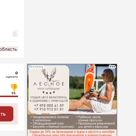
 область
РЕКЛАМА
0
оценили
0%
сть