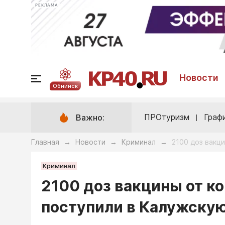
РЕКЛАМА
Новости
Обнинск
ПРОтуризм
Граф
Важно:
Главная
Новости
Криминал
2100 доз вакци
→
→
→
Криминал
2100 доз вакцины от ко
поступили в Калужскую