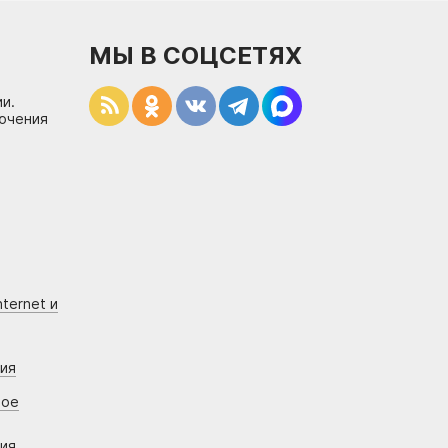
МЫ В СОЦСЕТЯХ
и.
лючения
ternet и
ния
вое
ния