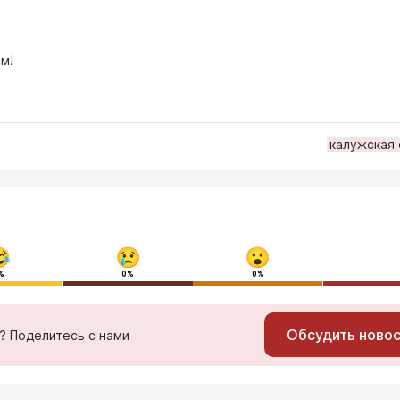
м!
калужская
%
0%
0%
Обсудить ново
ь? Поделитесь с нами