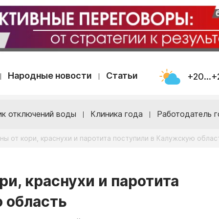
Народные новости
Статьи
+20...+
ик отключений воды
Клиника года
Работодатель г
ны от кори, краснухи и паротита поступили в Калужскую облас
ри, краснухи и паротита
 область