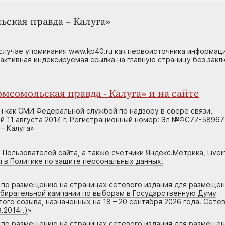
ьская правда – Калуга»
случае упоминания www.kp40.ru как первоисточника информаци
 активная индексируемая ссылка на главную страницу без зак
мсомольская правда - Калуга» и на сайте
н как СМИ Федеральной службой по надзору в сфере связи,
 11 августа 2014 г. Регистрационный номер: Эл №ФС77-58967
– Калуга»
 Пользователей сайта, а также счетчики Яндекс.Метрика, Livein
я в Политике по защите персональных данных.
г по размещению на страницах сетевого издания для размеще
збирательной кампании по выборам в Государственную Думу
го созыва, назначенных на 18 – 20 сентября 2026 года. Сете
.2014г.)
»
г по размещению на страницах сетевого издания для размеще