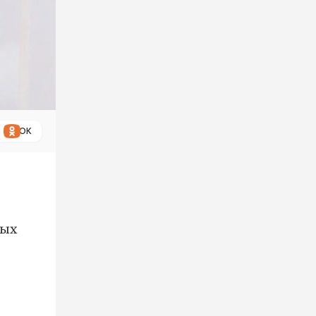
ОК
ных