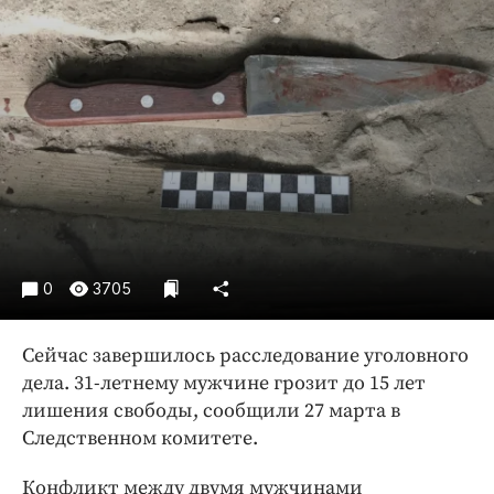
Криминал
Культура
Недвижимость и ЖКХ
Образование
Общество
Погода
Праздники
Происшествия
Спорт
0
3705
Экономика и бизнес
Сейчас завершилось расследование уголовного
ПРОЕКТЫ
дела. 31-летнему мужчине грозит до 15 лет
Блоги
лишения свободы, сообщили 27 марта в
Издания
Следственном комитете.
Медиаперсона
Конфликт между двумя мужчинами