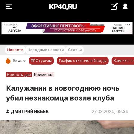
+21...+22 °С
РЕКЛАМА
Новости
Народные новости
Статьи
ПРОтуризм
График отключений воды
Клиника г
Важно:
РУБРИКИ
Новость дня
Криминал
Обнинск
Калужанин в новогоднюю ночь
Новости компаний
убил незнакомца возле клуба
Статьи
Народные новости
ДМИТРИЙ ИВЬЕВ
27.03.2024, 09:34
Авто и транспорт
Благоустройство