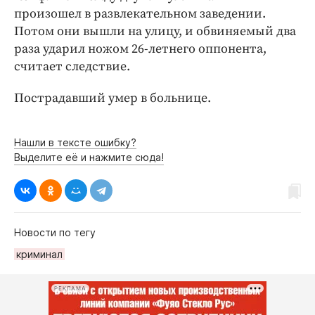
Интересное чтиво
произошел в развлекательном заведении.
Клиника года
Потом они вышли на улицу, и обвиняемый два
Бренд года
раза ударил ножом 26-летнего оппонента,
считает следствие.
Работодатель года
Пострадавший умер в больнице.
Нашли в тексте ошибку?
Выделите её и нажмите сюда!
Новости по тегу
криминал
РЕКЛАМА