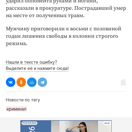
ударил оппонента руками и ногами,
Интересное чтиво
рассказали в прокуратуре. Пострадавший умер
Клиника года
на месте от полученных травм.
Бренд года
Работодатель года
Мужчину приговорили к восьми с половиной
годам лишения свободы в колонии строгого
режима.
Нашли в тексте ошибку?
Выделите её и нажмите сюда!
Новости по тегу
криминал
РЕКЛАМА