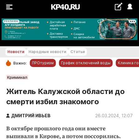
РЕКЛАМА
+23...+24 °С
Новости
Народные новости
Статьи
ПРОтуризм
График отключений воды
Клиника г
Важно:
РУБРИКИ
Криминал
Обнинск
Житель Калужской области до
Новости компаний
смерти избил знакомого
Статьи
Народные новости
ДМИТРИЙ ИВЬЕВ
26.03.2024, 12:07
Авто и транспорт
В октябре прошлого года они вместе
Благоустройство
выпивали в Кирове, а потом поссорились.