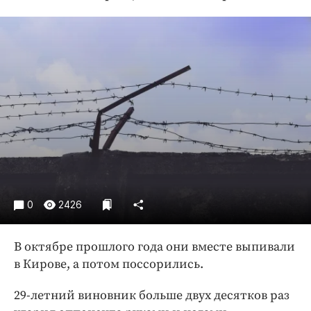
Криминал
Культура
Недвижимость и ЖКХ
Образование
Общество
Погода
Праздники
Происшествия
Спорт
Экономика и бизнес
0
2426
ПРОЕКТЫ
В октябре прошлого года они вместе выпивали
Блоги
в Кирове, а потом поссорились.
Издания
Медиаперсона
29-летний виновник больше двух десятков раз