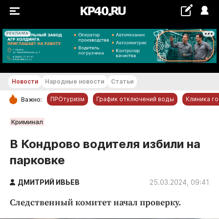
РЕКЛАМА
+19...+20 °С
Новости
Народные новости
Статьи
ПРОтуризм
График отключений воды
Клиника г
Важно:
РУБРИКИ
Криминал
Обнинск
В Кондрово водителя избили на
Новости компаний
парковке
Статьи
Народные новости
ДМИТРИЙ ИВЬЕВ
25.03.2024, 09:41
Авто и транспорт
Следственный комитет начал проверку.
Благоустройство