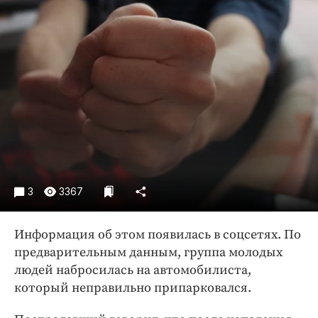
Криминал
Культура
Недвижимость и ЖКХ
Образование
Общество
Погода
Праздники
Происшествия
Спорт
3
3367
Экономика и бизнес
ПРОЕКТЫ
Информация об этом появилась в соцсетях. По
предварительным данным, группа молодых
Блоги
людей набросилась на автомобилиста,
Издания
который неправильно припарковался.
Медиаперсона