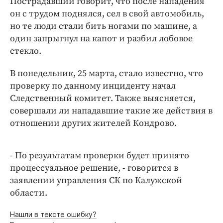
Пострадавший говорит, что после нападения
Интересное чтиво
он с трудом поднялся, сел в свой автомобиль,
Клиника года
но те люди стали бить ногами по машине, а
Бренд года
один запрыгнул на капот и разбил лобовое
Работодатель года
стекло.
В понедельник, 25 марта, стало известно, что
проверку по данному инциденту начал
Следственный комитет. Также выясняется,
совершали ли нападавшие такие же действия в
отношении других жителей Кондрово.
- По результатам проверки будет принято
процессуальное решение, - говорится в
заявлении управления СК по Калужской
области.
Нашли в тексте ошибку?