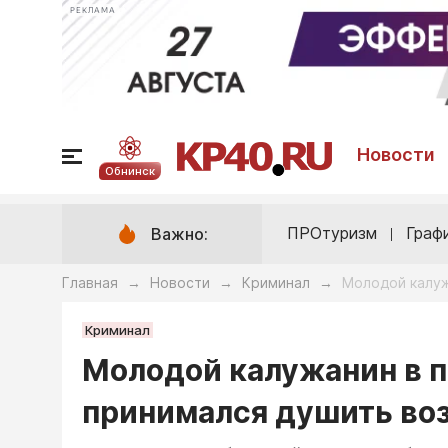
РЕКЛАМА
Новости
Обнинск
ПРОтуризм
Граф
Важно:
Главная
Новости
Криминал
Молодой калуж
→
→
→
Криминал
Молодой калужанин в п
принимался душить во