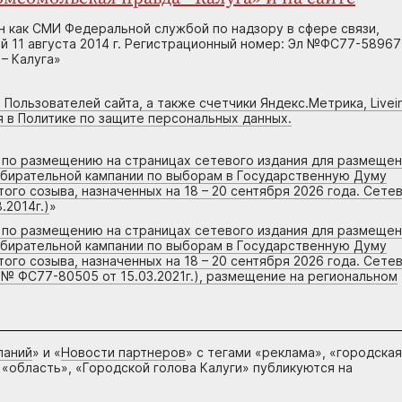
н как СМИ Федеральной службой по надзору в сфере связи,
 11 августа 2014 г. Регистрационный номер: Эл №ФС77-58967
– Калуга»
 Пользователей сайта, а также счетчики Яндекс.Метрика, Livein
я в Политике по защите персональных данных.
г по размещению на страницах сетевого издания для размеще
збирательной кампании по выборам в Государственную Думу
го созыва, назначенных на 18 – 20 сентября 2026 года. Сете
.2014г.)
»
г по размещению на страницах сетевого издания для размеще
збирательной кампании по выборам в Государственную Думу
го созыва, назначенных на 18 – 20 сентября 2026 года. Сете
 № ФС77-80505 от 15.03.2021г.), размещение на региональном
паний
» и «
Новости партнеров
» с тегами «реклама», «городская
 «область», «Городской голова Калуги» публикуются на