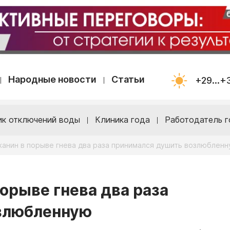
Народные новости
Статьи
+29...+
ик отключений воды
Клиника года
Работодатель г
анин в порыве гнева два раза принимался душить возлюблен
орыве гнева два раза
злюбленную