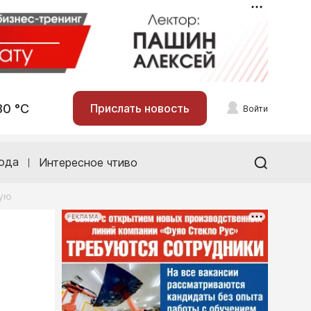
30 °С
Прислать новость
Войти
ода
Интересное чтиво
ную
РЕКЛАМА