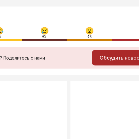
%
0%
0%
Обсудить ново
ь? Поделитесь с нами