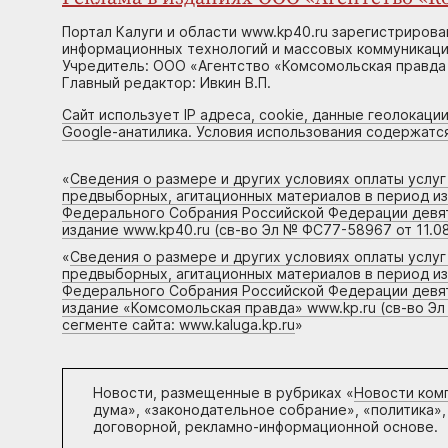
Портал Калуги и области www.kp40.ru зарегистрирова
информационных технологий и массовых коммуникаций
Учредитель: ООО «Агентство «Комсомольская правда 
Главный редактор: Ивкин В.П.
Сайт использует IP адреса, cookie, данные геолокации
Google-анатилика. Условия использования содержатс
«
Сведения о размере и других условиях оплаты услу
предвыборных, агитационных материалов в период и
Федерального Собрания Российской Федерации девято
издание www.kp40.ru (св-во Эл № ФС77-58967 от 11.08
«
Сведения о размере и других условиях оплаты услу
предвыборных, агитационных материалов в период и
Федерального Собрания Российской Федерации девято
издание «Комсомольская правда» www.kp.ru (св-во Эл
сегменте сайта: www.kaluga.kp.ru
»
Новости, размещенные в рубриках «
Новости ком
дума», «законодательное собрание», «политика»,
договорной, рекламно-информационной основе.