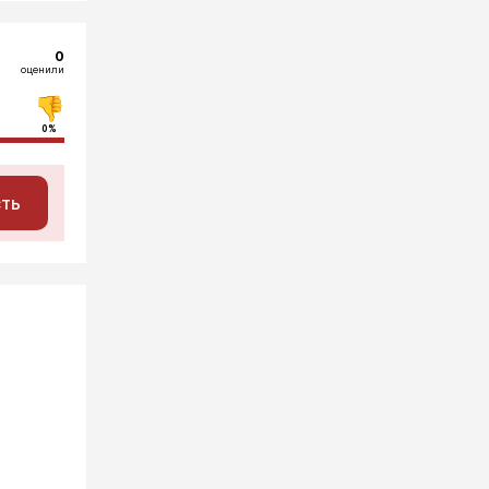
0
оценили
0%
сть