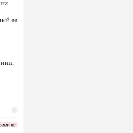
они
ный ее
онии.
риминал