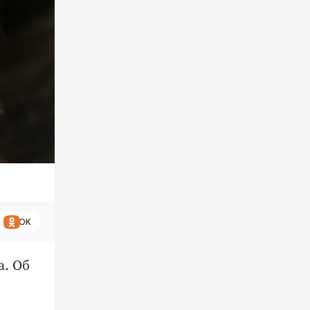
ОК
а. Об