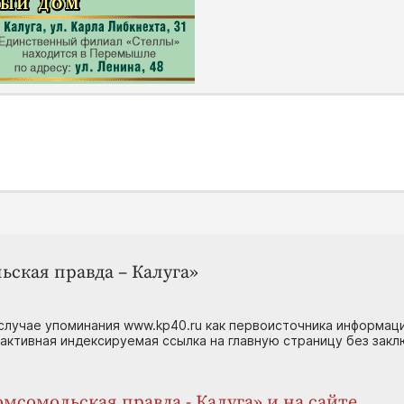
ьская правда – Калуга»
случае упоминания www.kp40.ru как первоисточника информаци
 активная индексируемая ссылка на главную страницу без зак
мсомольская правда - Калуга» и на сайте